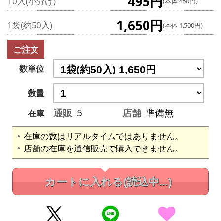
495円
10入(小分け)
(本体 450円)
1,650円
1袋(約50入)
(本体 1,500円)
ご注文
数単位
数量
通販
5
店舗
準備無
在庫
在庫の数はリアルタイムではありません。
店舗の在庫を通信販売で購入できません。
カートに入れる
(読込中...)