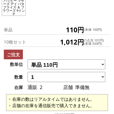
ハッピー マザ
ーズ デイ バタ
フライズ ＆ フ
ラワーズ 9イン
チ
110円
単品
(本体 100円)
1,012円
(1点当 101円)
10枚セット
(本体 920円)
ご注文
数単位
数量
通販
2
店舗
準備無
在庫
在庫の数はリアルタイムではありません。
店舗の在庫を通信販売で購入できません。