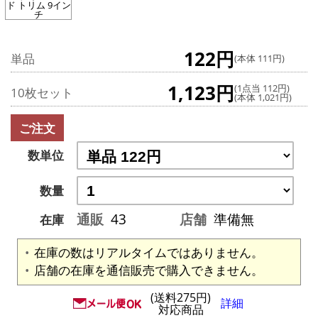
ド トリム 9イン
チ
122円
単品
(本体 111円)
1,123円
(1点当 112円)
10枚セット
(本体 1,021円)
ご注文
数単位
数量
通販
43
店舗
準備無
在庫
在庫の数はリアルタイムではありません。
店舗の在庫を通信販売で購入できません。
(送料275円)
詳細
対応商品