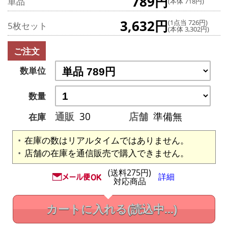
789円
単品
(本体 718円)
3,632円
(1点当 726円)
5枚セット
(本体 3,302円)
ご注文
数単位
数量
通販
30
店舗
準備無
在庫
在庫の数はリアルタイムではありません。
店舗の在庫を通信販売で購入できません。
(送料275円)
詳細
対応商品
カートに入れる
(読込中...)