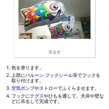
吊るす
色を塗ります。
上部に
バルーン フックシール
等でフックを
取り付けます。
空気ポンプ
やストローでふくらませます。
フックに
テグス
やひもを通して、天井や壁な
どに吊るして完成です。