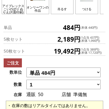
アイブレックス
オンリーワンの
こいのぼり ぬ
吊るす
つける
浮
作品
りえ(片面印刷)
484円
単品
(本体 440円)
2,189円
(1点当 437円)
5枚セット
(本体 1,990円)
19,492円
(1点当 389円)
50枚セット
(本体 17,720円)
ご注文
数単位
数量
通販
50
店舗
準備無
在庫
在庫の数はリアルタイムではありません。