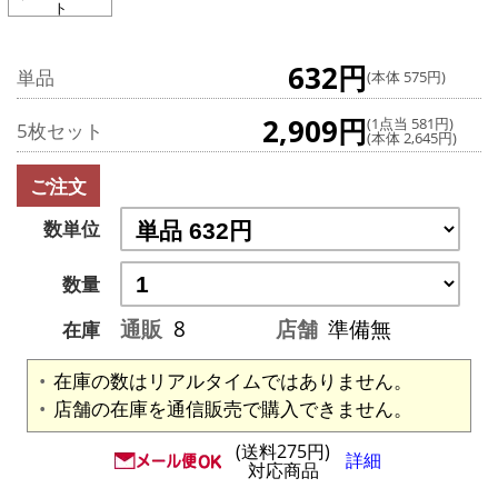
ト
632円
単品
(本体 575円)
2,909円
(1点当 581円)
5枚セット
(本体 2,645円)
ご注文
数単位
数量
通販
8
店舗
準備無
在庫
在庫の数はリアルタイムではありません。
店舗の在庫を通信販売で購入できません。
(送料275円)
詳細
対応商品