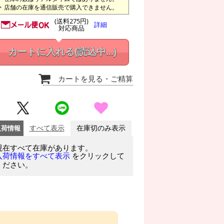
店舗の在庫を通信販売で購入できません。
(送料275円)
詳細
対応商品
カートに入れる
(読込中...)
カートを見る
・ご精算
入荷情報
すべて表示
在庫切のみ表示
現在すべて在庫があります。
をクリックして
入荷情報をすべて表示
ください。