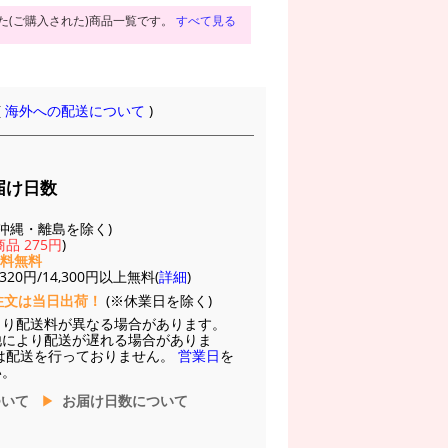
た(ご購入された)商品一覧です。
すべて見る
(
海外への配送について
)
届け日数
(※沖縄・離島を除く)
品 275円
)
送料無料
20円/14,300円以上無料(
詳細
)
注文は当日出荷！
(※休業日を除く)
より配送料が異なる場合があります。
他により配送が遅れる場合がありま
は配送を行っておりません。
営業日
を
い。
ついて
お届け日数について