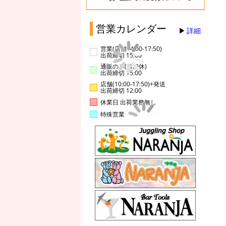
営業カレンダー
詳細
営業(店舗14:00-17:50)
出荷締切 15:00
通販のみ(店舗休)
出荷締切 15:00
店舗(10:00-17:50)+発送
出荷締切 12:00
休業日 出荷業務無し
特殊営業