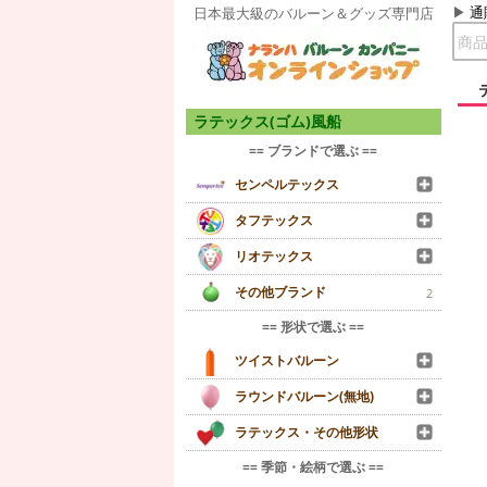
通
日本最大級のバルーン＆グッズ専門店
ラテックス(ゴム)風船
== ブランドで選ぶ ==
センペルテックス
タフテックス
リオテックス
その他ブランド
2
== 形状で選ぶ ==
ツイストバルーン
ラウンドバルーン(無地)
ラテックス・その他形状
== 季節・絵柄で選ぶ ==