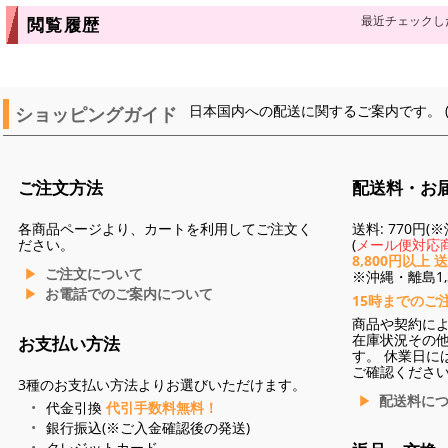
最近チェックし
閲覧履歴
ショッピングガイド
日本国内への配送に関するご案内です。 
ご注文方法
配送料・お
各商品ページより、カートを利用してご注文く
送料: 770円
ださい。
(
メール便対応商
8,800円以上 
ご注文について
※沖縄・離島1,3
お電話でのご案内について
15時までのご
商品や契約に
在庫状況その
お支払い方法
す。 休業日に
ご確認くださ
3種のお支払い方法よりお選びいただけます。
配送料に
代金引換
代引手数料無料！
銀行振込(※ご入金確認後の発送)
クレジットカード