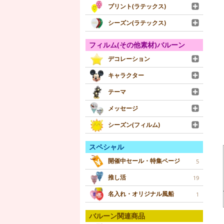
プリント(ラテックス)
シーズン(ラテックス)
フィルム(その他素材)バルーン
デコレーション
キャラクター
テーマ
メッセージ
シーズン(フィルム)
スペシャル
開催中セール・特集ページ
5
推し活
19
名入れ・オリジナル風船
1
バルーン関連商品