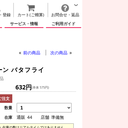
・登録
カート(ご精算)
お問合せ・返品
サービス・情報
ご利用ガイド
前の商品
次の商品
ーン バタフライ
品
632円
(本体 575円)
ご注文
数量
通販
44
店舗
準備無
在庫
在庫の数はリアルタイムではありません。