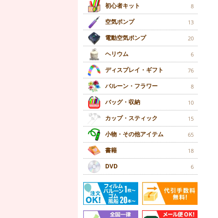
初心者キット
8
空気ポンプ
13
電動空気ポンプ
20
ヘリウム
6
ディスプレイ・ギフト
76
バルーン・フラワー
8
バッグ・収納
10
カップ・スティック
15
小物・その他アイテム
65
書籍
18
DVD
6