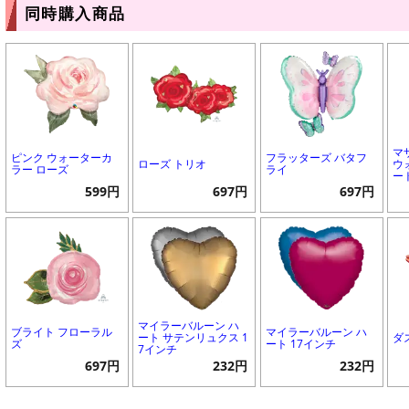
同時購入商品
マ
ピンク ウォーターカ
フラッターズ バタフ
ローズ トリオ
ウ
ラー ローズ
ライ
ー
599円
697円
697円
マイラーバルーン ハ
ブライト フローラル
マイラーバルーン ハ
ート サテンリュクス 1
ダ
ズ
ート 17インチ
7インチ
697円
232円
232円