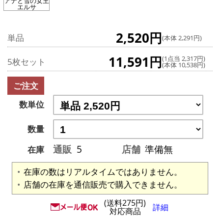
アナと雪の女王
エルサ
2,520円
単品
(本体 2,291円)
11,591円
(1点当 2,317円)
5枚セット
(本体 10,538円)
ご注文
数単位
数量
通販
5
店舗
準備無
在庫
在庫の数はリアルタイムではありません。
店舗の在庫を通信販売で購入できません。
(送料275円)
詳細
対応商品