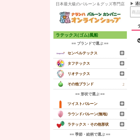
通
日本最大級のバルーン＆グッズ専門店
ラテックス(ゴム)風船
== ブランドで選ぶ ==
センペルテックス
タフテックス
リオテックス
その他ブランド
2
== 形状で選ぶ ==
ツイストバルーン
ラウンドバルーン(無地)
ラテックス・その他形状
== 季節・絵柄で選ぶ ==