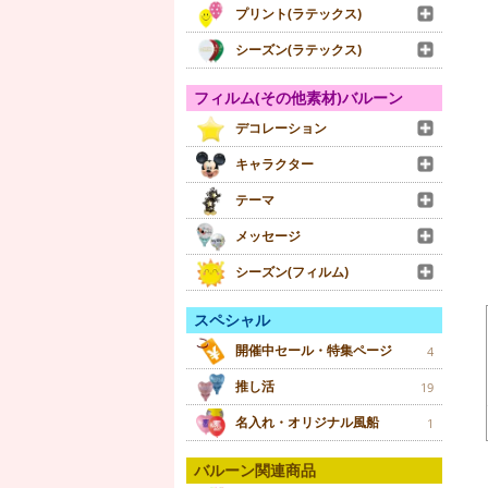
プリント(ラテックス)
シーズン(ラテックス)
フィルム(その他素材)バルーン
デコレーション
キャラクター
テーマ
メッセージ
シーズン(フィルム)
スペシャル
開催中セール・特集ページ
4
推し活
19
名入れ・オリジナル風船
1
バルーン関連商品