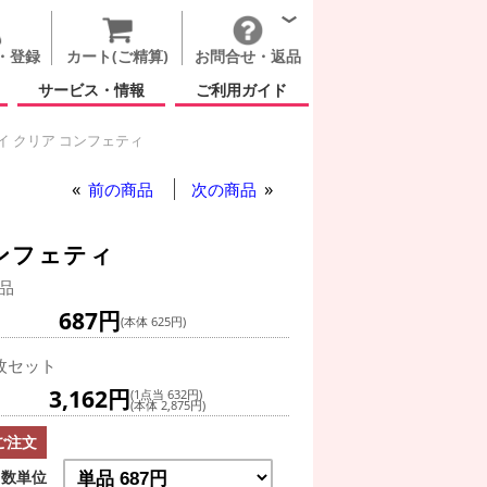
・登録
カート(ご精算)
お問合せ・返品
サービス・情報
ご利用ガイド
イ クリア コンフェティ
ピー バースデイ クリア コンフェティ
前の商品
次の商品
コンフェティ
品
687円
(本体 625円)
枚セット
3,162円
(1点当 632円)
(本体 2,875円)
ご注文
数単位