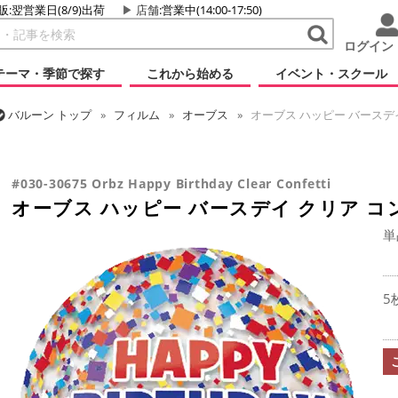
販:翌営業日(8/9)出荷
店舗
:営業中(14:00-17:50)
ログイン
テーマ・季節で探す
これから始める
イベント・スクール
バルーン
トップ
フィルム
オーブス
オーブス ハッピー バースデ
バルーン
トップ
フィルム
メッセージ
誕生日
オーブス ハッ
#030-30675 Orbz Happy Birthday Clear Confetti
オーブス ハッピー バースデイ クリア 
単
5