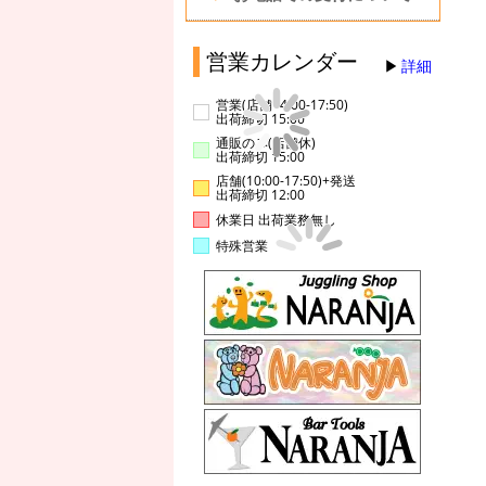
営業カレンダー
詳細
営業(店舗14:00-17:50)
出荷締切 15:00
通販のみ(店舗休)
出荷締切 15:00
店舗(10:00-17:50)+発送
出荷締切 12:00
休業日 出荷業務無し
特殊営業