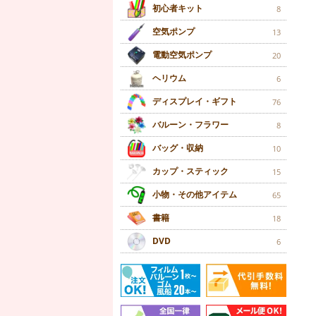
初心者キット
8
空気ポンプ
13
電動空気ポンプ
20
ヘリウム
6
ディスプレイ・ギフト
76
バルーン・フラワー
8
バッグ・収納
10
カップ・スティック
15
小物・その他アイテム
65
書籍
18
DVD
6