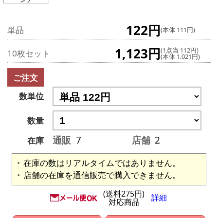
122円
単品
(本体 111円)
1,123円
(1点当 112円)
10枚セット
(本体 1,021円)
ご注文
数単位
数量
通販
7
店舗
2
在庫
在庫の数はリアルタイムではありません。
店舗の在庫を通信販売で購入できません。
(送料275円)
詳細
対応商品