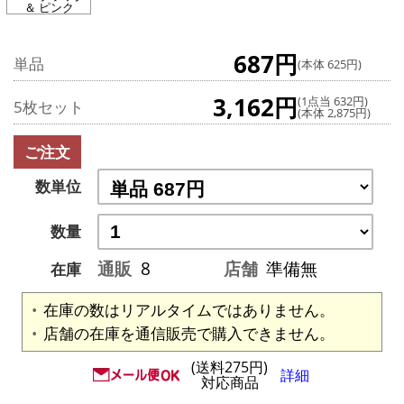
＆ ピンク
687円
単品
(本体 625円)
3,162円
(1点当 632円)
5枚セット
(本体 2,875円)
ご注文
数単位
数量
通販
8
店舗
準備無
在庫
在庫の数はリアルタイムではありません。
店舗の在庫を通信販売で購入できません。
(送料275円)
詳細
対応商品