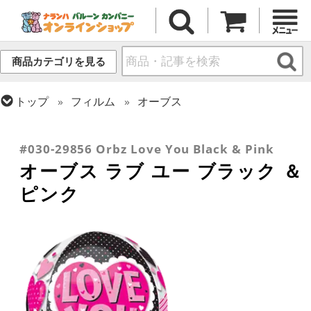
商品カテゴリを見る
トップ
フィルム
オーブス
トップ
フィルム
テーマ
ウエディング
トップ
フィルム
シーズン(フィルム)
トップ
フィルム
メッセージ
ラブ
バレンタイン
#030-29856 Orbz Love You Black & Pink
オーブス ラブ ユー ブラック ＆
ピンク