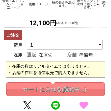
装飾アルミフレ
ポールスタンド
軸の長さを決め
黒の
ーム ハート 自
使用イメージ
の軸に差しこみ
ます。
で止
立パーツ
ます。
12,100円
(本体 11,000円)
ご注文
数量
通販
在庫切
店舗
準備無
在庫
在庫の数はリアルタイムではありません。
店舗の在庫を通信販売で購入できません。
カートに入れる
(読込中...)