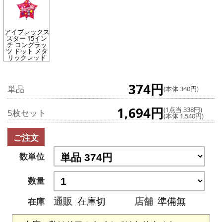
アイブレックス
スター 15イン
チ コングラッ
ツ ドット メタ
リックレッド
374円
単品
(本体 340円)
1,694円
(1点当 338円)
5枚セット
(本体 1,540円)
ご注文
数単位
数量
通販
在庫切
店舗
準備無
在庫