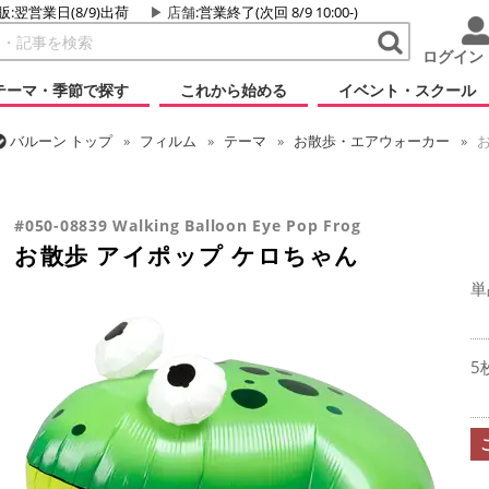
販:翌営業日(8/9)出荷
店舗
:営業終了(次回 8/9 10:00-)
ログイン
テーマ・季節で探す
これから始める
イベント・スクール
バルーン
トップ
フィルム
テーマ
お散歩・エアウォーカー
お
バルーン
トップ
フィルム
テーマ
動物・虫
お散歩 アイポッ
#050-08839 Walking Balloon Eye Pop Frog
お散歩 アイポップ ケロちゃん
単
5