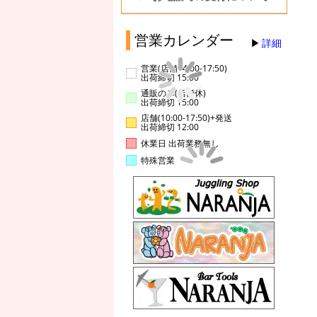
営業カレンダー
詳細
営業(店舗14:00-17:50)
出荷締切 15:00
通販のみ(店舗休)
出荷締切 15:00
店舗(10:00-17:50)+発送
出荷締切 12:00
休業日 出荷業務無し
特殊営業