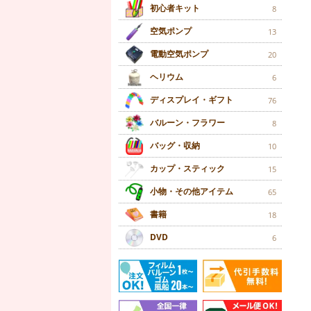
初心者キット
8
空気ポンプ
13
電動空気ポンプ
20
ヘリウム
6
ディスプレイ・ギフト
76
バルーン・フラワー
8
バッグ・収納
10
カップ・スティック
15
小物・その他アイテム
65
書籍
18
DVD
6