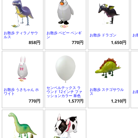
お散歩 ティラノサウ
お散歩 ベビー ペンギ
お散歩 ドラゴン
お
ルス
ン
858円
770円
1,650円
センペルテックス ラ
お散歩 うさちゃん ホ
お散歩 ステゴサウル
ウンド 12インチ ファ
お
ワイト
ス
ッションカラー 単色
770円
1,577円
1,210円