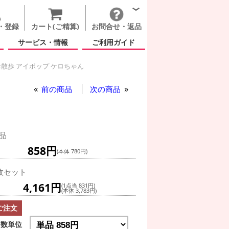
・登録
カート(ご精算)
お問合せ・返品
サービス・情報
ご利用ガイド
散歩 アイポップ ケロちゃん
プ ケロちゃん
前の商品
次の商品
品
858円
(本体 780円)
枚セット
4,161円
(1点当 831円)
(本体 3,783円)
ご注文
数単位