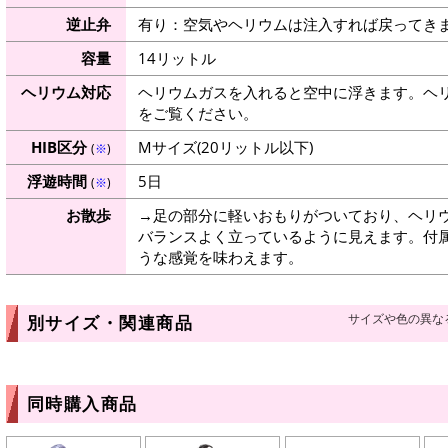
逆止弁
有り：空気やヘリウムは注入すれば戻ってき
容量
14リットル
ヘリウム対応
ヘリウムガスを入れると空中に浮きます。ヘ
をご覧ください。
HIB区分
Mサイズ(20リットル以下)
(
※
)
浮遊時間
5日
(
※
)
お散歩
→足の部分に軽いおもりがついており、ヘリ
バランスよく立っているように見えます。付
うな感覚を味わえます。
サイズや色の異な
別サイズ・関連商品
同時購入商品