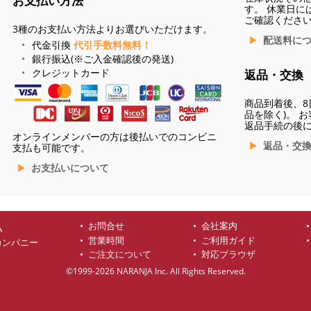
お支払い方法
す。 休業日に
ご確認くださ
3種のお支払い方法よりお選びいただけます。
配送料に
代金引換
代引手数料無料！
銀行振込(※ご入金確認後の発送)
クレジットカード
返品・交換
商品到着後、8
品を除く)。 
返品手続の後
オンラインメンバーの方は後払いでのコンビニ
返品・交
支払も可能です。
お支払いについて
お問合せ
会社案内
ハ
営業時間
ご利用ガイド
カンパニー
ご注文について
対応ブラウザ
©1999-2026 NARANJA Inc. All Rights Reserved.