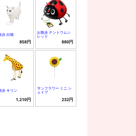
お散歩 テントウムシ
散歩 白猫
レッド
858円
880円
サンフラワー ミニ シ
散歩 キリン
ェイプ
1,210円
232円