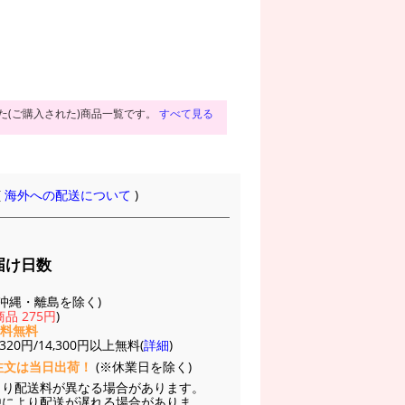
た(ご購入された)商品一覧です。
すべて見る
(
海外への配送について
)
届け日数
(※沖縄・離島を除く)
品 275円
)
送料無料
20円/14,300円以上無料(
詳細
)
注文は当日出荷！
(※休業日を除く)
より配送料が異なる場合があります。
他により配送が遅れる場合がありま