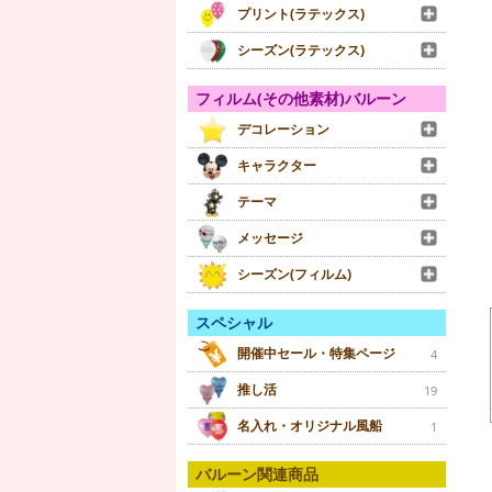
プリント(ラテックス)
シーズン(ラテックス)
フィルム(その他素材)バルーン
デコレーション
キャラクター
テーマ
メッセージ
シーズン(フィルム)
スペシャル
開催中セール・特集ページ
4
推し活
19
名入れ・オリジナル風船
1
バルーン関連商品