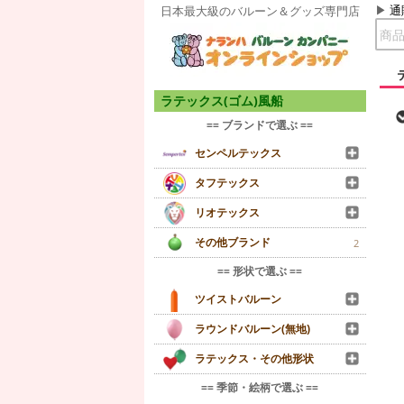
通
日本最大級のバルーン＆グッズ専門店
ラテックス(ゴム)風船
== ブランドで選ぶ ==
センペルテックス
タフテックス
リオテックス
その他ブランド
2
== 形状で選ぶ ==
ツイストバルーン
ラウンドバルーン(無地)
ラテックス・その他形状
== 季節・絵柄で選ぶ ==