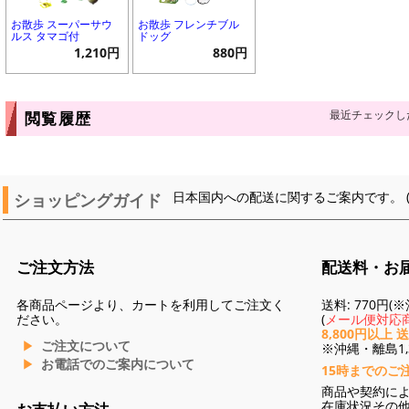
お散歩 スーパーサウ
お散歩 フレンチブル
ルス タマゴ付
ドッグ
1,210円
880円
最近チェックし
閲覧履歴
ショッピングガイド
日本国内への配送に関するご案内です。 
ご注文方法
配送料・お
各商品ページより、カートを利用してご注文く
送料: 770円
ださい。
(
メール便対応商
8,800円以上 
ご注文について
※沖縄・離島1,3
お電話でのご案内について
15時までのご
商品や契約に
在庫状況その