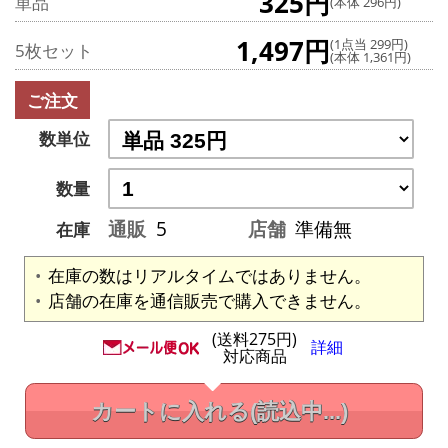
325円
単品
(本体 296円)
1,497円
(1点当 299円)
5枚セット
(本体 1,361円)
ご注文
数単位
数量
通販
5
店舗
準備無
在庫
在庫の数はリアルタイムではありません。
店舗の在庫を通信販売で購入できません。
(送料275円)
詳細
対応商品
カートに入れる
(読込中...)