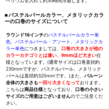
ヘリウムを入れて約30時間浮遊します。
パステルパールカラー、メタリックカラ
ーの口巻のサイズについて
ラウンド16インチ
の
パステルパールカラー単
色
、
パステルパール・アソート
、
メタリックカ
ラー単色
につきましては、
口巻の大きさが他の
カラーカテゴリとは違い、9mmほど大きい
仕
様となっています。(通常サイズは口巻直径約
230mmですが、パステルパール、メタリック
パールは直径約320mmです。)また、
バルーン
全体の大きさも
一回り大きくなって
おります。
こちらは
商品仕様
となっており、
口巻の小さい
サイズのご用意はございません
のでご注意くだ
さい。