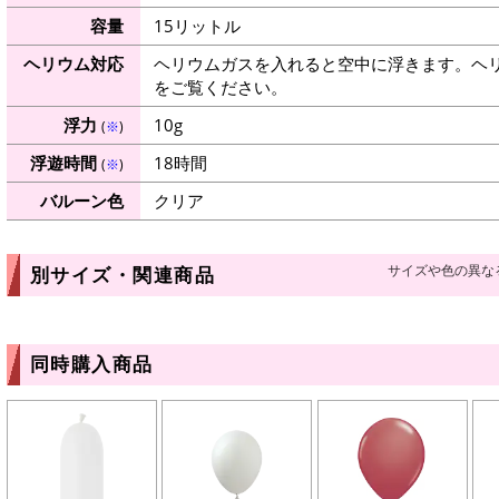
容量
15リットル
ヘリウム対応
ヘリウムガスを入れると空中に浮きます。ヘ
をご覧ください。
浮力
10g
(
※
)
浮遊時間
18時間
(
※
)
バルーン色
クリア
サイズや色の異な
別サイズ・関連商品
同時購入商品