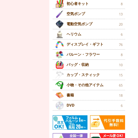
初心者キット
8
空気ポンプ
13
電動空気ポンプ
20
ヘリウム
6
ディスプレイ・ギフト
76
バルーン・フラワー
8
バッグ・収納
10
カップ・スティック
15
小物・その他アイテム
65
書籍
18
DVD
6