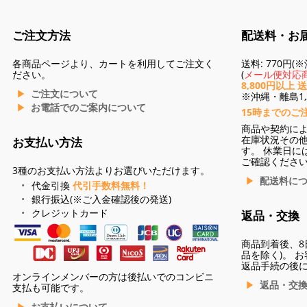
ご注文方法
配送料・お
各商品ページより、カートを利用してご注文く
送料: 770円
ださい。
(
メール便対応商
8,800円以上 
ご注文について
※沖縄・離島1,3
お電話でのご案内について
15時までのご
商品や契約に
在庫状況その
お支払い方法
す。 休業日に
ご確認くださ
3種のお支払い方法よりお選びいただけます。
配送料に
代金引換
代引手数料無料！
銀行振込(※ご入金確認後の発送)
クレジットカード
返品・交換
商品到着後、8
品を除く)。 
返品手続の後
オンラインメンバーの方は後払いでのコンビニ
返品・交
支払も可能です。