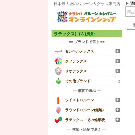
通
日本最大級のバルーン＆グッズ専門店
ラテックス(ゴム)風船
== ブランドで選ぶ ==
センペルテックス
タフテックス
リオテックス
その他ブランド
2
== 形状で選ぶ ==
ツイストバルーン
ラウンドバルーン(無地)
ラテックス・その他形状
== 季節・絵柄で選ぶ ==