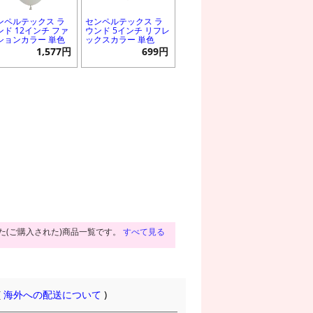
ンペルテックス ラ
センペルテックス ラ
ンド 12インチ ファ
ウンド 5インチ リフレ
ションカラー 単色
ックスカラー 単色
1,577円
699円
た(ご購入された)商品一覧です。
すべて見る
(
海外への配送について
)