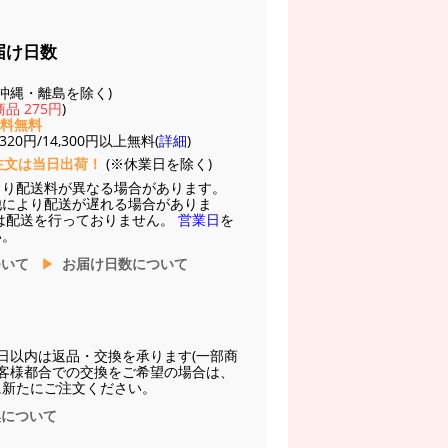
届け日数
(※沖縄・離島を除く)
品 275円
)
送料無料
20円/14,300円以上無料(
詳細
)
注文は当日出荷！
(※休業日を除く)
より配送料が異なる場合があります。
他により配送が遅れる場合がありま
は配送を行っておりません。
営業日
を
い。
ついて
お届け日数について
日以内は返品・交換を承ります(一部商
お客様都合での交換をご希望の場合は、
に新たにご注文ください。
換について