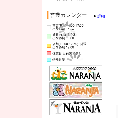
営業カレンダー
詳細
営業(店舗14:00-17:50)
出荷締切 15:00
通販のみ(店舗休)
出荷締切 15:00
店舗(10:00-17:50)+発送
出荷締切 12:00
休業日 出荷業務無し
特殊営業