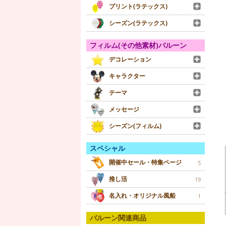
プリント(ラテックス)
シーズン(ラテックス)
フィルム(その他素材)バルーン
デコレーション
キャラクター
テーマ
メッセージ
シーズン(フィルム)
スペシャル
開催中セール・特集ページ
5
推し活
19
名入れ・オリジナル風船
1
バルーン関連商品