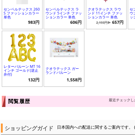
センペルテックス 260
センペルテックス ラ
クオラテックス ラウ
セ
S ファッションカラー
ウンド 5インチ ファッ
ンド 11インチ ファッ
ウ
単色
ションカラー 単色
ションカラー 単色
ッ
983円
606円
657円
2,193円▶
レターバルーン MT 16
クオラテックス ガー
インチ ゴールド(逆止
ランドバルーン
弁付)
132円
1,558円
最近チェックし
閲覧履歴
ショッピングガイド
日本国内への配送に関するご案内です。 