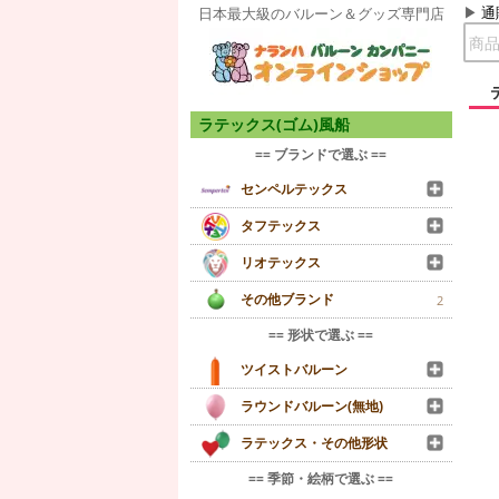
通
日本最大級のバルーン＆グッズ専門店
ラテックス(ゴム)風船
== ブランドで選ぶ ==
センペルテックス
タフテックス
リオテックス
その他ブランド
2
== 形状で選ぶ ==
ツイストバルーン
ラウンドバルーン(無地)
ラテックス・その他形状
== 季節・絵柄で選ぶ ==