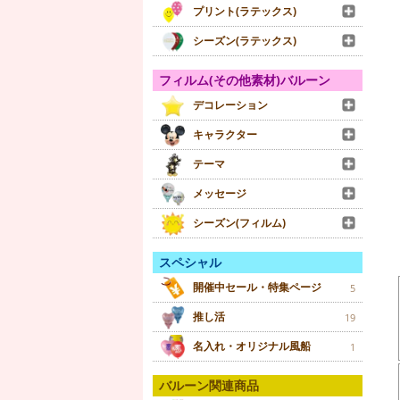
プリント(ラテックス)
シーズン(ラテックス)
フィルム(その他素材)バルーン
デコレーション
キャラクター
テーマ
メッセージ
シーズン(フィルム)
スペシャル
開催中セール・特集ページ
5
推し活
19
名入れ・オリジナル風船
1
バルーン関連商品