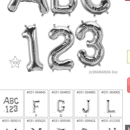
#031-00484S
#031-00485S
#031-00488S
#031-00490S
F
G
J
L
#031-00501S
#031-00502S
#031-00504S
#031-00942S
#031-01233S