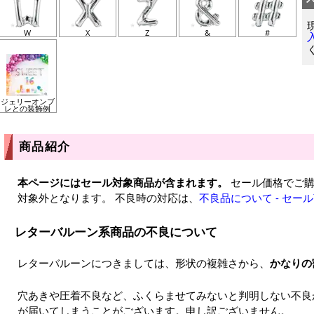
W
X
Z
&
#
ジェリーオンブ
レとの装飾例
商品紹介
本ページにはセール対象商品が含まれます。
セール価格でご購
対象外となります。 不良時の対応は、
不良品について - セー
レターバルーン系商品の不良について
レターバルーンにつきましては、形状の複雑さから、
かなりの
穴あきや圧着不良など、ふくらませてみないと判明しない不良
が届いてしまうことがございます。申し訳ございません。