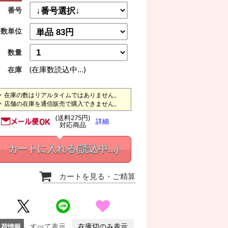
番号
数単位
数量
(在庫数読込中...)
在庫
在庫の数はリアルタイムではありません。
店舗の在庫を通信販売で購入できません。
(送料275円)
詳細
対応商品
カートに入れる
(読込中...)
カートを見る
・ご精算
入荷情報
すべて表示
在庫切のみ表示