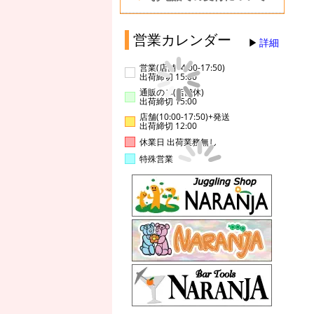
営業カレンダー
詳細
営業(店舗14:00-17:50)
出荷締切 15:00
通販のみ(店舗休)
出荷締切 15:00
店舗(10:00-17:50)+発送
出荷締切 12:00
休業日 出荷業務無し
特殊営業