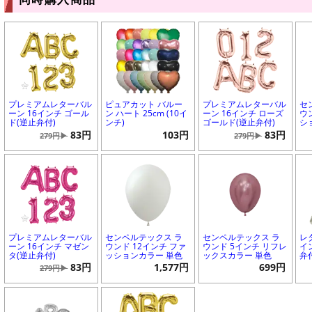
プレミアムレターバル
ピュアカット バルー
プレミアムレターバル
セ
ーン 16インチ ゴール
ン ハート 25cm (10イ
ーン 16インチ ローズ
ウ
ド(逆止弁付)
ンチ)
ゴールド(逆止弁付)
シ
83円
103円
83円
279円▶
279円▶
プレミアムレターバル
センペルテックス ラ
センペルテックス ラ
レ
ーン 16インチ マゼン
ウンド 12インチ ファ
ウンド 5インチ リフレ
イ
タ(逆止弁付)
ッションカラー 単色
ックスカラー 単色
弁
83円
1,577円
699円
279円▶