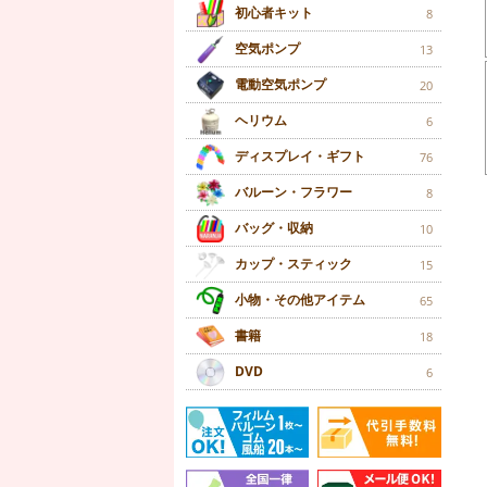
初心者キット
8
空気ポンプ
13
電動空気ポンプ
20
ヘリウム
6
ディスプレイ・ギフト
76
バルーン・フラワー
8
バッグ・収納
10
カップ・スティック
15
小物・その他アイテム
65
書籍
18
DVD
6