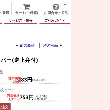
・登録
カート(ご精算)
お問合せ・返品
サービス・情報
ご利用ガイド
前の商品
次の商品
バー(逆止弁付)
品
通常価格
83円
(本体 76円)
279円
0枚セット
通常価格
753円
(1点当 74円)
2,514円
(本体 685円)
ご注文