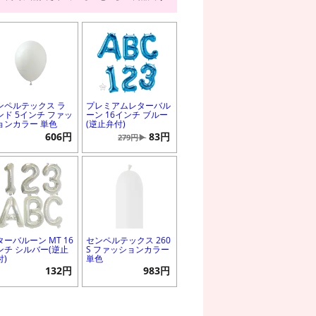
ンペルテックス ラ
プレミアムレターバル
ンド 5インチ ファッ
ーン 16インチ ブルー
ョンカラー 単色
(逆止弁付)
606円
83円
279円▶
ターバルーン MT 16
センペルテックス 260
ンチ シルバー(逆止
S ファッションカラー
付)
単色
132円
983円