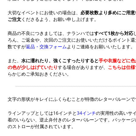
大切なイベントにお使いの場合は、
必要枚数より多めにご用意
ご注文
くださるよう、お願い申し上げます。
商品の不良につきましては、ナランハでは
すべて1枚から対応
ろん、ご返金や、次回のご注文にお使いいただけるポイント還
数ですが
返品・交換フォーム
よりご連絡をお願いいたします。
また、
水に濡れたり、強くこすったりすると
手や衣服などに色
の色が少しはげていたり
する場合がありますが、
こちらは仕様
らかじめご承知おきください。
文字の形状がキレイにふくらむことが特徴のレターバルーンで
ラインアップとしては16インチと
34インチ
の実用性の高いサ
着のいらない、逆止弁付きのレターバルーンです。パッケージ
のストローが付属されています。