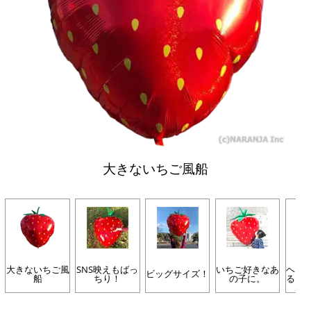
大きないちご風船
大きないちご風
SNS映えもばっ
いちご好きなあ
ヘリ
ビッグサイズ！
船
ちり！
の子に。
ると