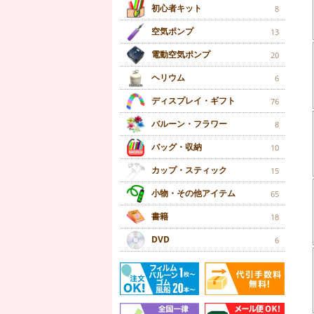
初心者キット
8
空気ポンプ
13
電動空気ポンプ
20
ヘリウム
6
ディスプレイ・ギフト
76
バルーン・フラワー
8
バッグ・収納
10
カップ・スティック
15
小物・その他アイテム
65
書籍
18
DVD
6