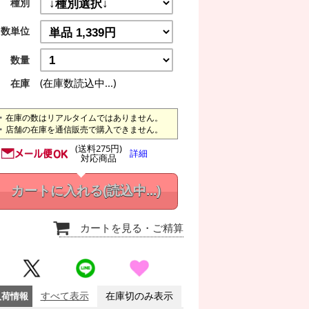
種別
数単位
数量
(在庫数読込中...)
在庫
在庫の数はリアルタイムではありません。
店舗の在庫を通信販売で購入できません。
(送料275円)
詳細
対応商品
カートに入れる
(読込中...)
カートを見る
・ご精算
入荷情報
すべて表示
在庫切のみ表示