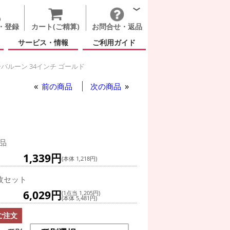
・登録
カート(ご精算)
お問合せ・返品
サービス・情報
ご利用ガイド
バルーン 34インチ ゴールド
前の商品
次の商品
品
1,339円
(本体 1,218円)
枚セット
6,029円
(1点当 1,205円)
(本体 5,481円)
ご注文