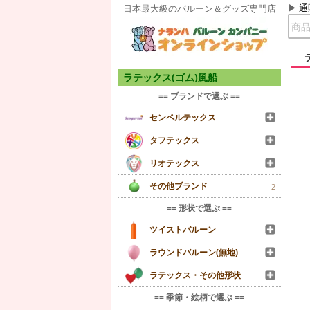
通
日本最大級のバルーン＆グッズ専門店
ラテックス(ゴム)風船
== ブランドで選ぶ ==
センペルテックス
タフテックス
リオテックス
その他ブランド
2
== 形状で選ぶ ==
ツイストバルーン
ラウンドバルーン(無地)
ラテックス・その他形状
== 季節・絵柄で選ぶ ==