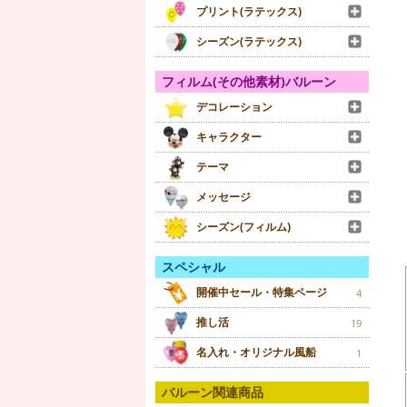
プリント(ラテックス)
シーズン(ラテックス)
フィルム(その他素材)バルーン
デコレーション
キャラクター
テーマ
メッセージ
シーズン(フィルム)
スペシャル
開催中セール・特集ページ
4
推し活
19
名入れ・オリジナル風船
1
バルーン関連商品