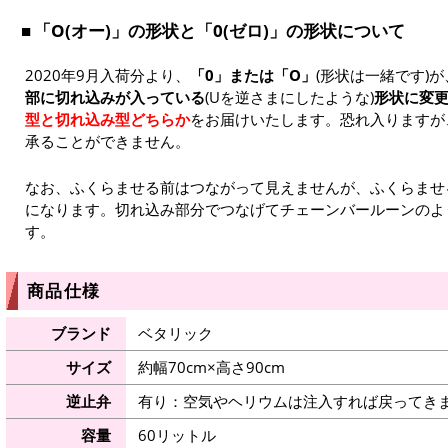
「O(オー)」の形状と「0(ゼロ)」の形状について
2020年9月入荷分より、
「0」または「O」
(形状は一緒です)が
部に切れ込みが入っている
(Uを逆さまにしたような)
形状に変
型と切れ込み型どちらか
をお届けいたします。恐れ入りますが
承ることができません。
なお、ふくらませる前はつながって見えませんが、ふくらませ
になります。切れ込み部分でつなげてチェーンバールーンのよ
す。
商品仕様
ブランド
ベタリック
サイズ
約幅70cm×高さ90cm
逆止弁
有り：空気やヘリウムは注入すれば戻ってき
容量
60リットル