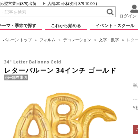
販:翌営業日(8/9)出荷
店舗
:本日休(次回 8/9 10:00-)
ログイン
テーマ・季節で探す
これから始める
イベント・スクール
バルーン
トップ
フィルム
デコレーション
文字・数字
レター
34" Letter Balloons Gold
レターバルーン 34インチ ゴールド
一部在庫切
単
5