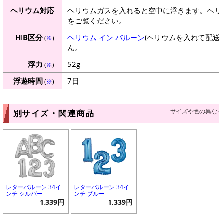
ヘリウム対応
ヘリウムガスを入れると空中に浮きます。ヘ
をご覧ください。
HIB区分
ヘリウム イン バルーン
(ヘリウムを入れて配
(
※
)
ん。
浮力
52g
(
※
)
浮遊時間
7日
(
※
)
サイズや色の異な
別サイズ・関連商品
レターバルーン 34イ
レターバルーン 34イ
ンチ シルバー
ンチ ブルー
1,339円
1,339円