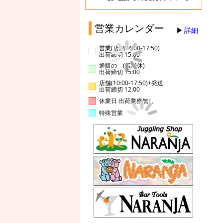
営業カレンダー
詳細
営業(店舗14:00-17:50)
出荷締切 15:00
通販のみ(店舗休)
出荷締切 15:00
店舗(10:00-17:50)+発送
出荷締切 12:00
休業日 出荷業務無し
特殊営業