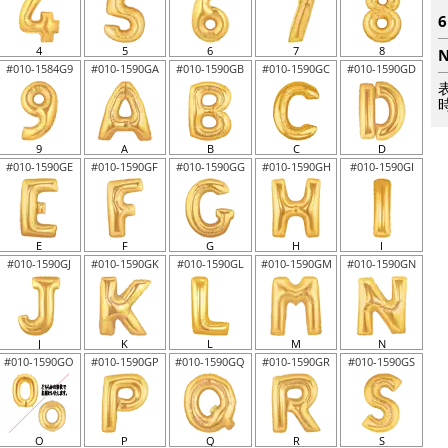
4
5
6
7
8
#010-1584G9
#010-1590GA
#010-1590GB
#010-1590GC
#010-1590GD
9
A
B
C
D
#010-1590GE
#010-1590GF
#010-1590GG
#010-1590GH
#010-1590GI
E
F
G
H
I
#010-1590GJ
#010-1590GK
#010-1590GL
#010-1590GM
#010-1590GN
J
K
L
M
N
#010-1590GO
#010-1590GP
#010-1590GQ
#010-1590GR
#010-1590GS
O
P
Q
R
S