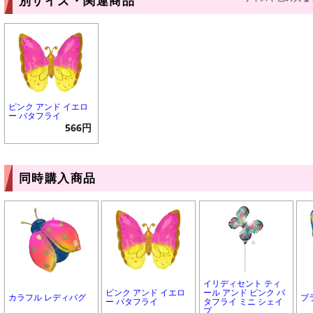
別サイズ・関連商品
ピンク アンド イエロ
ー バタフライ
566円
同時購入商品
イリディセント ティ
ピンク アンド イエロ
ール アンド ピンク バ
カラフル レディバグ
ブ
ー バタフライ
タフライ ミニ シェイ
プ