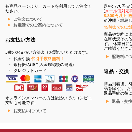
各商品ページより、カートを利用してご注文く
送料: 770円
ださい。
(
メール便対応商
8,800円以上 
ご注文について
※沖縄・離島1,3
お電話でのご案内について
15時までのご
商品や契約に
在庫状況その
お支払い方法
す。 休業日に
ご確認くださ
3種のお支払い方法よりお選びいただけます。
配送料に
代金引換
代引手数料無料！
銀行振込(※ご入金確認後の発送)
クレジットカード
返品・交換
商品到着後、8
品を除く)。 
返品手続の後
オンラインメンバーの方は後払いでのコンビニ
返品・交
支払も可能です。
お支払いについて