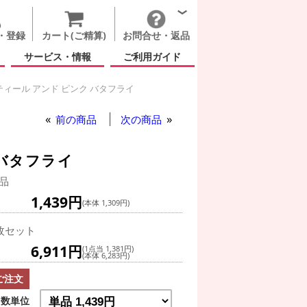
・登録
カート(ご精算)
お問合せ・返品
サービス・情報
ご利用ガイド
ィール アンド ピンク バタフライ
イースター
前の商品
次の商品
 バタフライ
品
1,439円
(本体 1,309円)
枚セット
6,911円
(1点当 1,381円)
(本体 6,283円)
ご注文
数単位