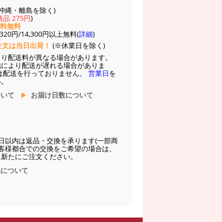
(※沖縄・離島を除く)
品 275円
)
送料無料
20円/14,300円以上無料(
詳細
)
注文は当日出荷！
(※休業日を除く)
より配送料が異なる場合があります。
他により配送が遅れる場合がありま
は配送を行っておりません。
営業日
を
い。
ついて
お届け日数について
日以内は返品・交換を承ります(一部商
お客様都合での交換をご希望の場合は、
に新たにご注文ください。
換について