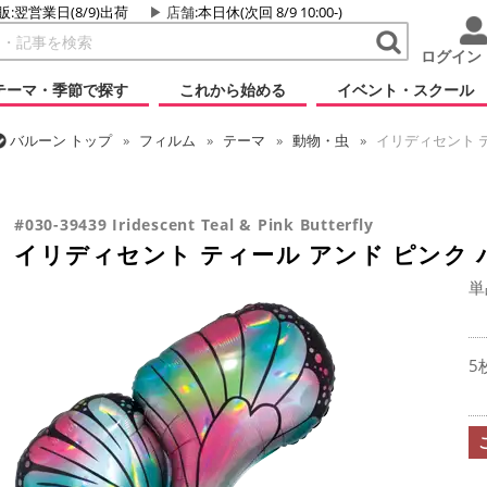
販:翌営業日(8/9)出荷
店舗
:本日休(次回 8/9 10:00-)
ログイン
テーマ・季節で探す
これから始める
イベント・スクール
バルーン
トップ
フィルム
テーマ
動物・虫
イリディセント テ
バルーン
トップ
フィルム
シーズン(フィルム)
スプリング(春)・
イリディセント ティール アンド ピンク バタフライ
#030-39439 Iridescent Teal & Pink Butterfly
イリディセント ティール アンド ピンク
単
5