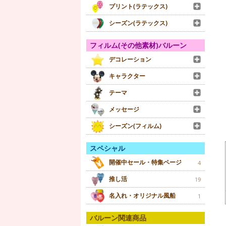
プリント(ラテックス)
シーズン(ラテックス)
フィルム(その他素材)バルーン
デコレーション
キャラクター
テーマ
メッセージ
シーズン(フィルム)
スペシャル
開催中セール・特集ページ
4
推し活
19
名入れ・オリジナル風船
1
バルーン関連商品