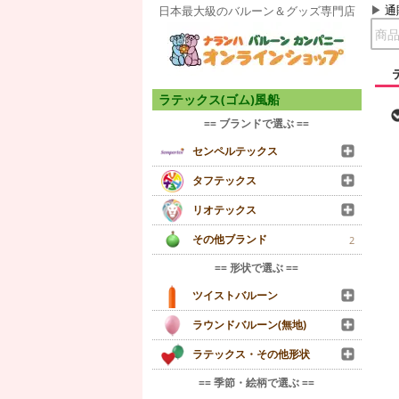
通
日本最大級のバルーン＆グッズ専門店
ラテックス(ゴム)風船
== ブランドで選ぶ ==
センペルテックス
タフテックス
リオテックス
その他ブランド
2
== 形状で選ぶ ==
ツイストバルーン
ラウンドバルーン(無地)
ラテックス・その他形状
== 季節・絵柄で選ぶ ==