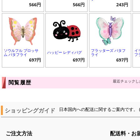
566円
566円
243円
ソウルフル ブロッサ
フラッターズ バタフ
イ
ハッピー レディバグ
ム バタフライ
ライ
フ
697円
697円
697円
最近チェックし
閲覧履歴
ショッピングガイド
日本国内への配送に関するご案内です。 
ご注文方法
配送料・お