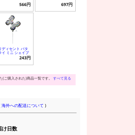
566円
697円
リディセント バタ
ライ ミニ シェイプ
243円
た(ご購入された)商品一覧です。
すべて見る
(
海外への配送について
)
届け日数