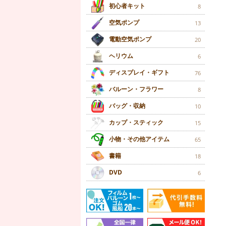
初心者キット
8
空気ポンプ
13
電動空気ポンプ
20
ヘリウム
6
ディスプレイ・ギフト
76
バルーン・フラワー
8
バッグ・収納
10
カップ・スティック
15
小物・その他アイテム
65
書籍
18
DVD
6