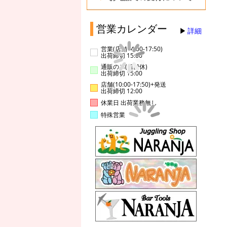
営業カレンダー
詳細
営業(店舗14:00-17:50)
出荷締切 15:00
通販のみ(店舗休)
出荷締切 15:00
店舗(10:00-17:50)+発送
出荷締切 12:00
休業日 出荷業務無し
特殊営業