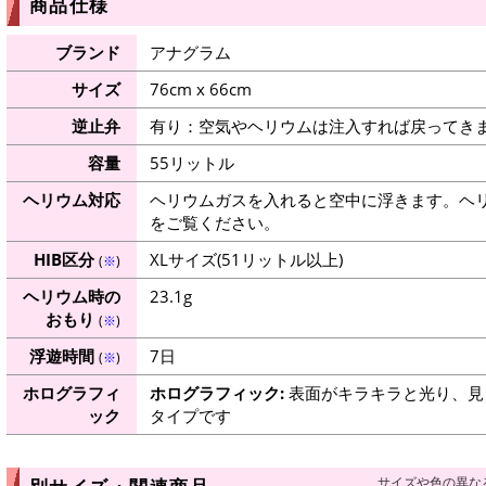
商品仕様
ブランド
アナグラム
サイズ
76cm x 66cm
逆止弁
有り：空気やヘリウムは注入すれば戻ってき
容量
55リットル
ヘリウム対応
ヘリウムガスを入れると空中に浮きます。ヘ
をご覧ください。
HIB区分
XLサイズ(51リットル以上)
(
※
)
ヘリウム時の
23.1g
おもり
(
※
)
浮遊時間
7日
(
※
)
ホログラフィ
ホログラフィック:
表面がキラキラと光り、見
ック
タイプです
サイズや色の異な