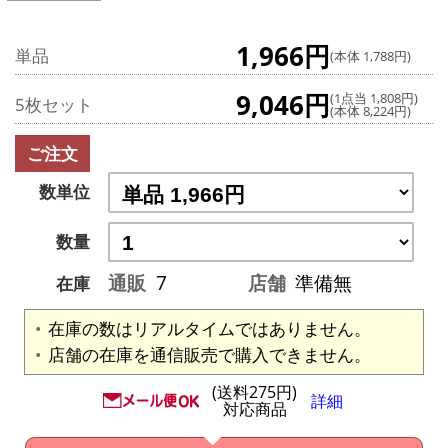
1,966円
単品
(本体 1,788円)
9,046円
(1点当 1,808円)
5枚セット
(本体 8,224円)
ご注文
数単位
数量
通販
7
店舗
準備無
在庫
在庫の数はリアルタイムではありません。
店舗の在庫を通信販売で購入できません。
(送料275円)
詳細
対応商品