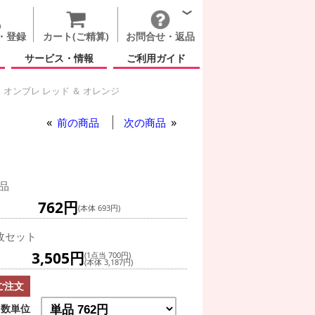
・登録
カート(ご精算)
お問合せ・返品
サービス・情報
ご利用ガイド
 オンブレ レッド ＆ オレンジ
 オレンジ
前の商品
次の商品
品
762円
(本体 693円)
枚セット
3,505円
(1点当 700円)
(本体 3,187円)
ご注文
数単位