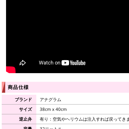
商品仕様
ブランド
アナグラム
サイズ
38cm x 40cm
逆止弁
有り：空気やヘリウムは注入すれば戻ってき
容量
32リットル