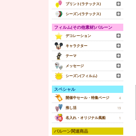
プリント(ラテックス)
シーズン(ラテックス)
フィルム(その他素材)バルーン
デコレーション
キャラクター
テーマ
メッセージ
シーズン(フィルム)
スペシャル
開催中セール・特集ページ
4
推し活
19
名入れ・オリジナル風船
1
バルーン関連商品