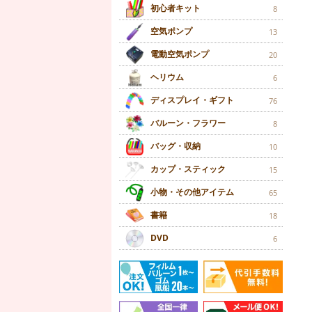
初心者キット
8
空気ポンプ
13
電動空気ポンプ
20
ヘリウム
6
ディスプレイ・ギフト
76
バルーン・フラワー
8
バッグ・収納
10
カップ・スティック
15
小物・その他アイテム
65
書籍
18
DVD
6