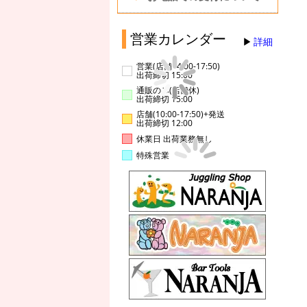
営業カレンダー
詳細
営業(店舗14:00-17:50)
出荷締切 15:00
通販のみ(店舗休)
出荷締切 15:00
店舗(10:00-17:50)+発送
出荷締切 12:00
休業日 出荷業務無し
特殊営業