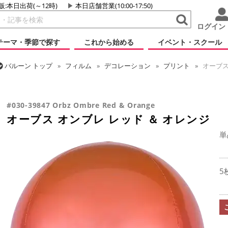
販:本日出荷(～12時)
本日店舗営業(10:00-17:50)
ログイン
テーマ・季節で探す
これから始める
イベント・スクール
バルーン
トップ
フィルム
デコレーション
プリント
オーブス
バルーン
トップ
フィルム
オーブス
オーブス オンブレ レッド ＆
#030-39847 Orbz Ombre Red & Orange
オーブス オンブレ レッド ＆ オレンジ
単
5