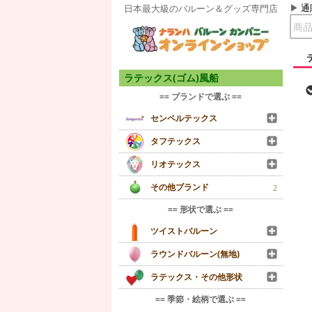
通
日本最大級のバルーン＆グッズ専門店
ラテックス(ゴム)風船
== ブランドで選ぶ ==
センペルテックス
タフテックス
リオテックス
その他ブランド
2
== 形状で選ぶ ==
ツイストバルーン
ラウンドバルーン(無地)
ラテックス・その他形状
== 季節・絵柄で選ぶ ==