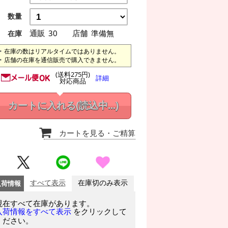
数量
通販
30
店舗
準備無
在庫
在庫の数はリアルタイムではありません。
店舗の在庫を通信販売で購入できません。
(送料275円)
詳細
対応商品
カートに入れる
(読込中...)
カートを見る
・ご精算
入荷情報
すべて表示
在庫切のみ表示
現在すべて在庫があります。
をクリックして
入荷情報をすべて表示
ください。