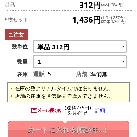
312円
単品
(本体 284円)
1,436円
(1点当 287円)
5枚セット
(本体 1,306円)
ご注文
数単位
数量
通販
5
店舗
準備無
在庫
在庫の数はリアルタイムではありません。
店舗の在庫を通信販売で購入できません。
(送料275円)
詳細
対応商品
カートに入れる
(読込中...)