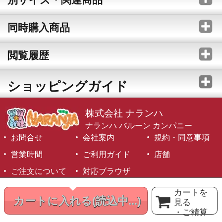
同時購入商品
閲覧履歴
ショッピングガイド
株式会社 ナランハ
ナランハ バルーン カンパニー
お問合せ
会社案内
規約・同意事項
営業時間
ご利用ガイド
店舗
ご注文について
対応ブラウザ
©1999-2026 NARANJA Inc. All Rights Reserved.
カートを
カートに入れる
(読込中...)
見る
・ご精算