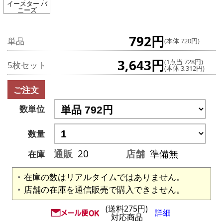
イースター バ
ニーズ
792円
単品
(本体 720円)
3,643円
(1点当 728円)
5枚セット
(本体 3,312円)
ご注文
数単位
数量
通販
20
店舗
準備無
在庫
在庫の数はリアルタイムではありません。
店舗の在庫を通信販売で購入できません。
(送料275円)
詳細
対応商品