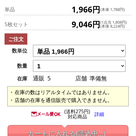
1,966円
単品
(本体 1,788円)
9,046円
(1点当 1,808円)
5枚セット
(本体 8,224円)
ご注文
数単位
数量
通販
5
店舗
準備無
在庫
在庫の数はリアルタイムではありません。
店舗の在庫を通信販売で購入できません。
(送料275円)
詳細
対応商品
カートに入れる
(読込中...)