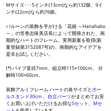
Mサイズ･･･5インチ(13cm)なら約132個、9イ
ンチ(22cm)なら約76個。
バルーンの装飾を手がける「花箱 ～Hanahako
～」の笠巻志保美店長によって開発された、画
期的なハートのフレーム。実用新案を取得(新
案登録第3152087号)の、画期的なアイデアを
是非お試しください。
パイプ直径7mm、組立時115×100cm、 分
解時100×60cm。
装飾アルミフレーム ハートの各サイズと
ポー
ルスタンド30cm
、
自立パーツ
がまとめてお安
くお買い上げいただけるお得な
Sセット
、
Mセ
ット
も販売しています。