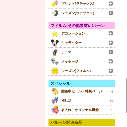
プリント(ラテックス)
シーズン(ラテックス)
フィルム(その他素材)バルーン
デコレーション
キャラクター
テーマ
メッセージ
シーズン(フィルム)
スペシャル
開催中セール・特集ページ
4
推し活
19
名入れ・オリジナル風船
1
バルーン関連商品