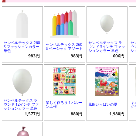
センペルテックス 260
センペルテックス ラ
セ
センペルテックス 260
S ファッションカラー
ウンド 5インチ ファッ
ウ
S ベーシック アソート
単色
ションカラー 単色
シ
983円
983円
606円
センペルテックス ラ
楽しく作ろう！バルー
キ
ウンド 12インチ ファ
風船いっぱいの夏
ン工作
グ
ッションカラー 単色
1,577円
880円
1,980円