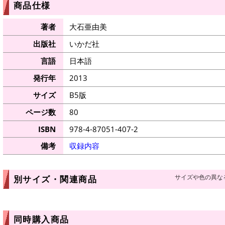
商品仕様
著者
大石亜由美
出版社
いかだ社
言語
日本語
発行年
2013
サイズ
B5版
ページ数
80
ISBN
978-4-87051-407-2
備考
収録内容
サイズや色の異な
別サイズ・関連商品
同時購入商品