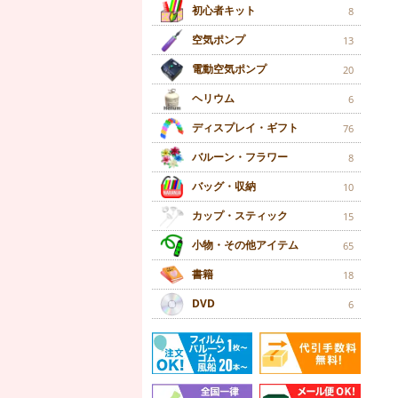
初心者キット
8
空気ポンプ
13
電動空気ポンプ
20
ヘリウム
6
ディスプレイ・ギフト
76
バルーン・フラワー
8
バッグ・収納
10
カップ・スティック
15
小物・その他アイテム
65
書籍
18
DVD
6