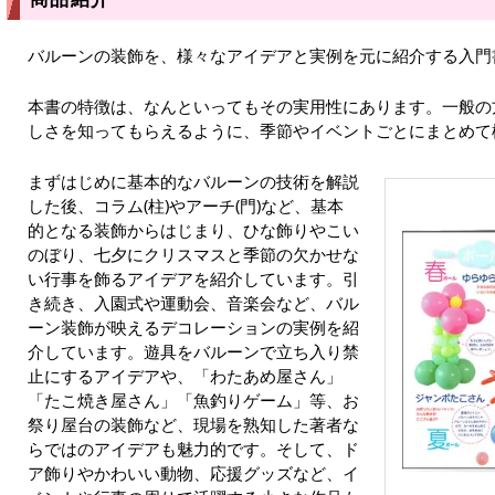
バルーンの装飾を、様々なアイデアと実例を元に紹介する入門
本書の特徴は、なんといってもその実用性にあります。一般の
しさを知ってもらえるように、季節やイベントごとにまとめて
まずはじめに基本的なバルーンの技術を解説
した後、コラム(柱)やアーチ(門)など、基本
的となる装飾からはじまり、ひな飾りやこい
のぼり、七夕にクリスマスと季節の欠かせな
い行事を飾るアイデアを紹介しています。引
き続き、入園式や運動会、音楽会など、バル
ーン装飾が映えるデコレーションの実例を紹
介しています。遊具をバルーンで立ち入り禁
止にするアイデアや、「わたあめ屋さん」
「たこ焼き屋さん」「魚釣りゲーム」等、お
祭り屋台の装飾など、現場を熟知した著者な
らではのアイデアも魅力的です。そして、ド
ア飾りやかわいい動物、応援グッズなど、イ