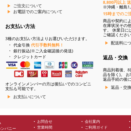
8,800円以上 
ご注文について
※沖縄・離島1,3
お電話でのご案内について
15時までのご
商品や契約に
在庫状況その
お支払い方法
す。 休業日に
ご確認くださ
3種のお支払い方法よりお選びいただけます。
配送料に
代金引換
代引手数料無料！
銀行振込(※ご入金確認後の発送)
クレジットカード
返品・交換
商品到着後、8
品を除く)。 
返品手続の後
オンラインメンバーの方は後払いでのコンビニ
返品・交
支払も可能です。
お支払いについて
お問合せ
会社案内
ハ
営業時間
ご利用ガイド
カンパニー