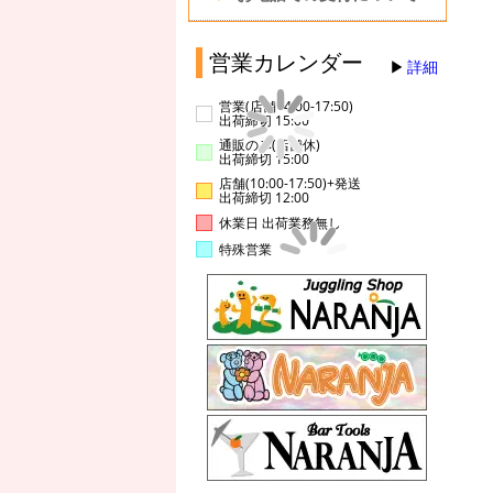
営業カレンダー
詳細
営業(店舗14:00-17:50)
出荷締切 15:00
通販のみ(店舗休)
出荷締切 15:00
店舗(10:00-17:50)+発送
出荷締切 12:00
休業日 出荷業務無し
特殊営業