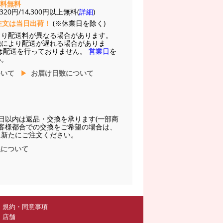
送料無料
20円/14,300円以上無料(
詳細
)
注文は当日出荷！
(※休業日を除く)
より配送料が異なる場合があります。
他により配送が遅れる場合がありま
は配送を行っておりません。
営業日
を
い。
ついて
お届け日数について
日以内は返品・交換を承ります(一部商
お客様都合での交換をご希望の場合は、
に新たにご注文ください。
換について
規約・同意事項
店舗