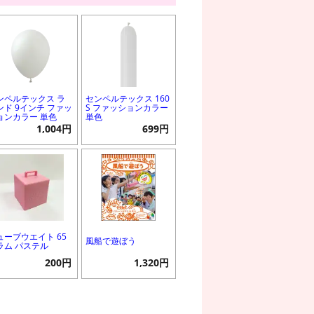
ンペルテックス ラ
センペルテックス 160
ンド 9インチ ファッ
S ファッションカラー
ョンカラー 単色
単色
1,004円
699円
ューブウエイト 65
風船で遊ぼう
ラム パステル
200円
1,320円