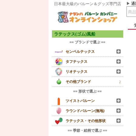
通
日本最大級のバルーン＆グッズ専門店
ラテックス(ゴム)風船
== ブランドで選ぶ ==
センペルテックス
タフテックス
リオテックス
その他ブランド
2
== 形状で選ぶ ==
ツイストバルーン
ラウンドバルーン(無地)
ラテックス・その他形状
== 季節・絵柄で選ぶ ==