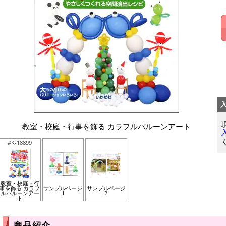
教室・校庭・行事を飾る カラフルバルーンアート
#K-18899
教室・校庭・行
事を飾る カラフ
サンプルページ
サンプルページ
ルバルーンアー
1
2
ト
商品紹介