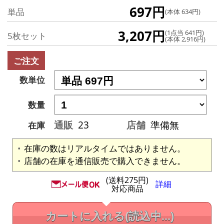
697円
単品
(本体 634円)
3,207円
(1点当 641円)
5枚セット
(本体 2,916円)
ご注文
数単位
数量
通販
23
店舗
準備無
在庫
在庫の数はリアルタイムではありません。
店舗の在庫を通信販売で購入できません。
(送料275円)
詳細
対応商品
カートに入れる
(読込中...)