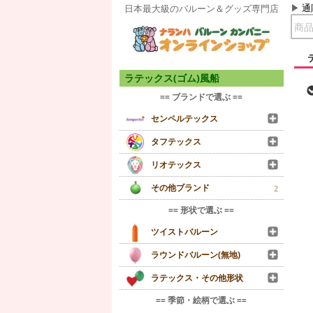
通
日本最大級のバルーン＆グッズ専門店
ラテックス(ゴム)風船
== ブランドで選ぶ ==
センペルテックス
タフテックス
リオテックス
その他ブランド
2
== 形状で選ぶ ==
ツイストバルーン
ラウンドバルーン(無地)
ラテックス・その他形状
== 季節・絵柄で選ぶ ==