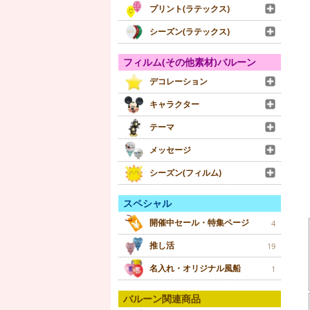
プリント(ラテックス)
シーズン(ラテックス)
フィルム(その他素材)バルーン
デコレーション
キャラクター
テーマ
メッセージ
シーズン(フィルム)
スペシャル
開催中セール・特集ページ
4
推し活
19
名入れ・オリジナル風船
1
バルーン関連商品