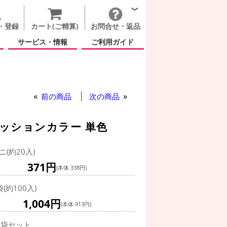
・登録
カート(ご精算)
お問合せ・返品
サービス・情報
ご利用ガイド
前の商品
次の商品
ァッションカラー 単色
ニ(約20入)
371円
(本体 338円)
袋(約100入)
1,004円
(本体 913円)
0袋セット