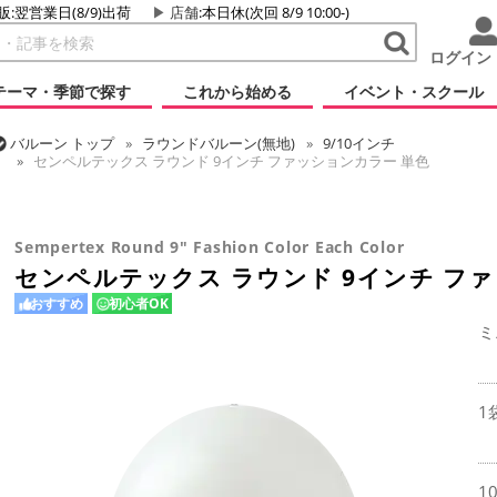
販:翌営業日(8/9)出荷
店舗
:本日休(次回 8/9 10:00-)
ログイン
テーマ・季節で探す
これから始める
イベント・スクール
バルーン
トップ
ラウンドバルーン(無地)
9/10インチ
センペルテックス ラウンド 9インチ ファッションカラー 単色
バルーン
トップ
センペルテックス
ラウンドバルーン
センペルテックス ラウンド 9インチ ファッションカラー 単色
Sempertex Round 9" Fashion Color Each Color
センペルテックス ラウンド 9インチ フ
おすすめ
初心者OK
ミ
1
1