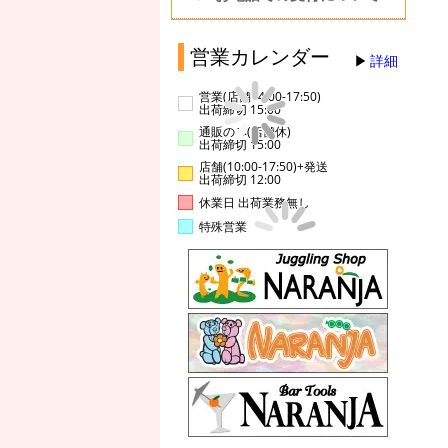
営業カレンダー
詳細
営業(店舗14:00-17:50)
出荷締切 15:00
通販のみ(店舗休)
出荷締切 15:00
店舗(10:00-17:50)+発送
出荷締切 12:00
休業日 出荷業務無し
特殊営業