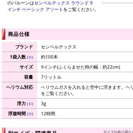
のバルーンは
センペルテックス ラウンド 9
インチ ベーシック アソート
をご覧ください。
商品仕様
ブランド
センペルテックス
1袋入数
約100本
(
※
)
サイズ
9インチ(ふくらませた時の幅：約22cm)
容量
7リットル
ヘリウム対応
ヘリウムガスを入れると空中に浮きます。ヘ
をご覧ください。
浮力
3g
(
※
)
浮遊時間
12時間
(
※
)
サイズや色の異な