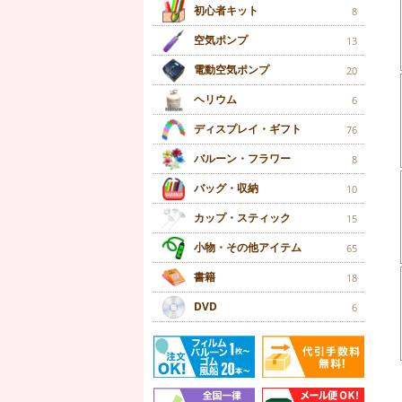
初心者キット
8
空気ポンプ
13
電動空気ポンプ
20
ヘリウム
6
ディスプレイ・ギフト
76
バルーン・フラワー
8
バッグ・収納
10
カップ・スティック
15
小物・その他アイテム
65
書籍
18
DVD
6