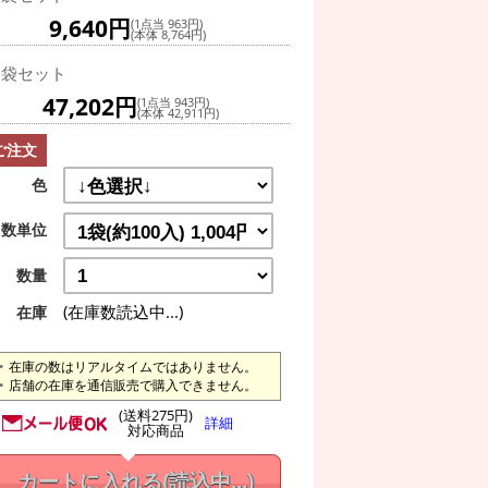
9,640円
(1点当 963円)
(本体 8,764円)
0袋セット
47,202円
(1点当 943円)
(本体 42,911円)
ご注文
色
数単位
数量
(在庫数読込中...)
在庫
在庫の数はリアルタイムではありません。
店舗の在庫を通信販売で購入できません。
(送料275円)
詳細
対応商品
カートに入れる
(読込中...)