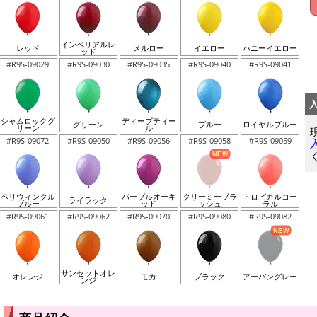
インペリアルレ
レッド
メルロー
イエロー
ハニーイエロー
ッド
#R9S-09029
#R9S-09030
#R9S-09035
#R9S-09040
#R9S-09041
シャムロックグ
ディープティー
グリーン
ブルー
ロイヤルブルー
リーン
ル
#R9S-09072
#R9S-09050
#R9S-09056
#R9S-09058
#R9S-09059
ペリウィンクル
パープルオーキ
クリーミーブラ
トロピカルコー
ライラック
ブルー
ッド
ッシュ
ラル
#R9S-09061
#R9S-09062
#R9S-09070
#R9S-09080
#R9S-09082
サンセットオレ
オレンジ
モカ
ブラック
アーバングレー
ンジ