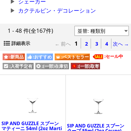
シェーカー
カクテルピン・デコレーション
1 - 48 件
(全167件)
1
詳細表示
← 前へ
2
3
4
次へ →
:セール中
:新商品
:おすすめ
:ベストセラー
:入荷予定有
:(一部)在庫切
:(一部)取寄
SIP AND GUZZLE スプーン
SIP AND GUZZLE スプーン
マティーニ 54ml (2oz Marti
クープ 55ml (2oz Coupe)