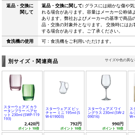
返品・交換に
返品・交換に関して:
グラスには細かな傷や気
関して
れる場合があります。容量はメーカー公称値よ
あります。弊社およびメーカーの基準で商品
品・交換の対象外となります。 交換時にはお
する場合があります。ご了承ください。
食洗機の使用
可：食洗機をご利用いただけます。
サイズや色の異な
別サイズ・関連商品
スターウェアズ カラ
スターウェアズ ピッ
スターウェアズ ワイ
ス
ータンブラー ペアセ
チャー ミニ 195ml (S
ングラス 230ml (SW-2
ルジ
ット 230ml (SWP-119
W-619003)
09016)
W-
193)
2,420円
792円
990円
ポイント 10倍
ポイント 10倍
ポイント 10倍