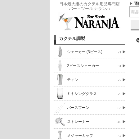
通
日本最大級のカクテル用品専門店
バー・ツール ナランハ
カクテル調製
シェーカー (3ピース)
71
2ピースシェーカー
31
ティン
22
ミキシンググラス
29
バースプーン
63
ストレーナー
49
メジャーカップ
57