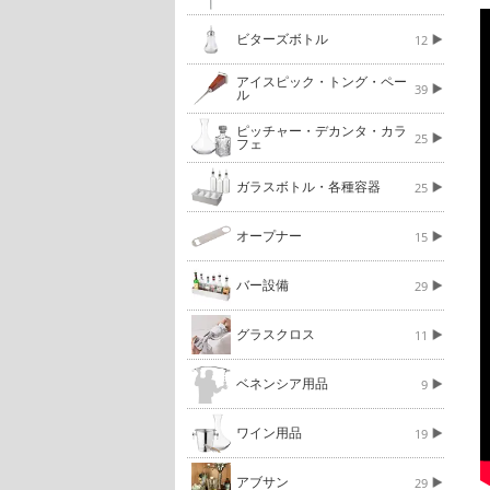
ビターズボトル
12
アイスピック・トング・ペー
39
ル
ピッチャー・デカンタ・カラ
25
フェ
ガラスボトル・各種容器
25
オープナー
15
バー設備
29
グラスクロス
11
ベネンシア用品
9
ワイン用品
19
アブサン
29