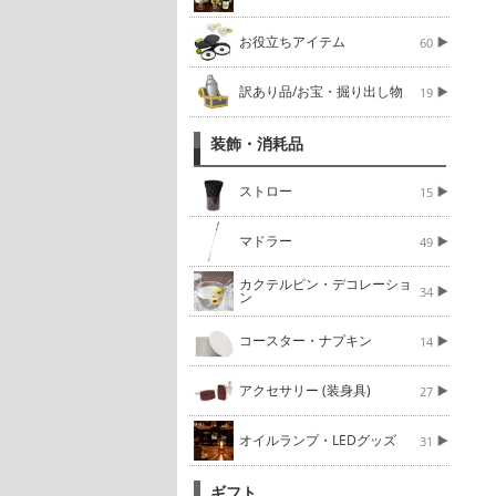
お役立ちアイテム
60
訳あり品/お宝・掘り出し物
19
装飾・消耗品
ストロー
15
マドラー
49
カクテルピン・デコレーショ
34
ン
コースター・ナプキン
14
アクセサリー (装身具)
27
オイルランプ・LEDグッズ
31
ギフト