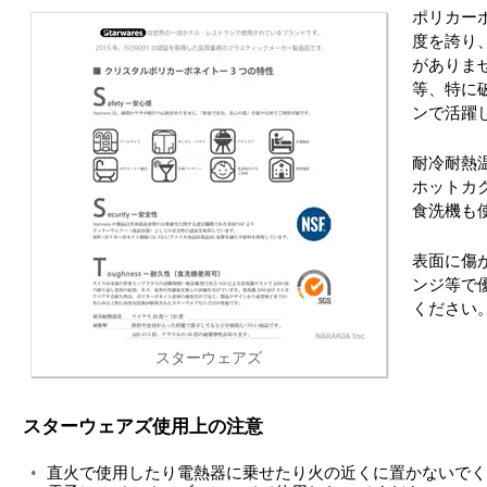
ポリカー
度を誇り
がありま
等、特に
ンで活躍
耐冷耐熱温
ホットカ
食洗機も
表面に傷
ンジ等で
ください
スターウェアズ
スターウェアズ使用上の注意
直火で使用したり電熱器に乗せたり火の近くに置かないでく