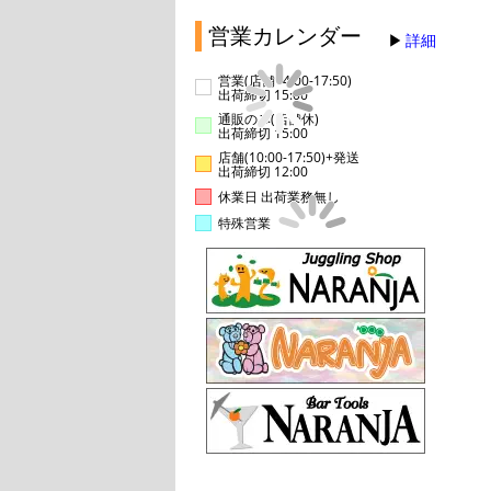
営業カレンダー
詳細
営業(店舗14:00-17:50)
出荷締切 15:00
通販のみ(店舗休)
出荷締切 15:00
店舗(10:00-17:50)+発送
出荷締切 12:00
休業日 出荷業務無し
特殊営業