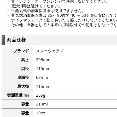
電子レンジ・オーブンレンジで使用しないでください。
煮沸消毒は避けてください。
生蒸気式の消毒保管庫は使用できません。
電気式消毒保管庫は 85～ 90度で 40 ～ 50分を目安にし
ナイフやフォークで強く突いたり擦ったりしないでください
その他、食器としての本来の用途以外での使用はしないでく
商品仕様
ブランド
スターウェアズ
高さ
205mm
口径
115mm
底面径
67mm
最大径
115mm
実測重量
255g
(
※
)
容量
310ml
容量
10oz