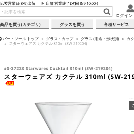
販:翌営業日(8/9)出荷
店舗
:営業終了(次回 8/9 10:00-)
ログイン
商品を買う(カテゴリ)
グラスを買う
各種サービス
バー・ツール
トップ
グラス・カップ
グラス (用途・形状別)
カク
スターウェアズ カクテル 310ml (SW-219204)
バー・ツール
トップ
グラス・カップ
グラス (用途・形状別)
カク
バー・ツール
トップ
グラス・カップ
グラス (ブランド別)
スタ
スターウェアズ カクテル 310ml (SW-219204)
スターウェアズ カクテル 310ml (SW-219204)
#S-37223 Starwares Cocktail 310ml (SW-219204)
スターウェアズ カクテル 310ml (SW-219