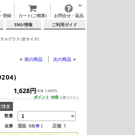
・登録
カート(ご精算)
お問合せ・返品
SNS/情報
ご利用ガイド
テルグラス (全サイズ)
テルグラス (200ml以上)
ーウェアズ
前の商品
次の商品
204)
1,628円
(本体 1,480円)
ポイント 10倍
※要ログイン
ご注文
数量
通販
68(
※
)
店舗
1
在庫