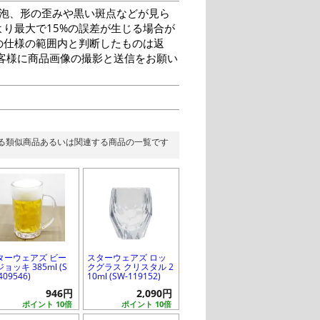
泡、形の歪みや黒い斑点などが見ら
り最大で15%の誤差が生じる場合が
の仕様の範囲内と判断したものは返
客様に商品画像の撮影と送信をお願い
る類似商品あるいは関連する商品の一覧です
ターウェアズ ビー
スターウェアズ ロッ
ョッキ 385ml (S
クグラス クリスタル 2
409546)
10ml (SW-119152)
946円
2,090円
ポイント 10倍
ポイント 10倍