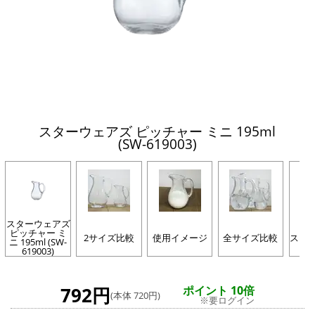
スターウェアズ ピッチャー ミニ 195ml
(SW-619003)
スターウェアズ
ピッチャー ミ
2サイズ比較
使用イメージ
全サイズ比較
スタ
ニ 195ml (SW-
619003)
792円
ポイント 10倍
(本体 720円)
※要ログイン