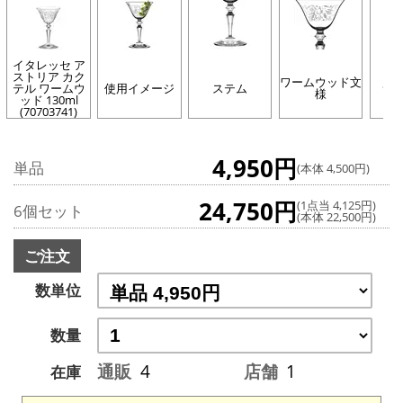
イタレッセ ア
ストリア カク
ワームウッド文
テル ワームウ
使用イメージ
ステム
サ
様
ッド 130ml
(70703741)
4,950円
単品
(本体 4,500円)
24,750円
(1点当 4,125円)
6個セット
(本体 22,500円)
ご注文
数単位
数量
通販
4
店舗
1
在庫