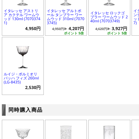
イタレッセ アストリ
イタレッセ アルトボ
イ
イタレッセ ロックゴ
ア カクテル ワームウ
ール タンブラー ワー
ン
ブラー ワームウッド 2
ッド 130ml (7070374
ムウッド 310ml (7070
ッド
40ml (70703749)
1)
3745)
7)
4,950円
4,207円
3,927円
4,950円▶
4,620円▶
ポイント 5倍
ポイント 5倍
ルイジ・ボルミオリ
バッハ フィズ 260ml
(LG-8435)
2,530円
同時購入商品