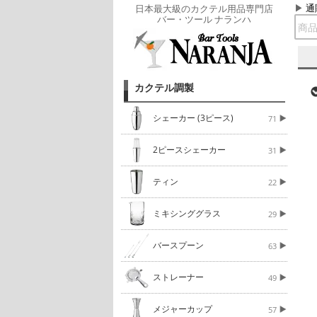
通
日本最大級のカクテル用品専門店
バー・ツール ナランハ
カクテル調製
シェーカー (3ピース)
71
2ピースシェーカー
31
ティン
22
ミキシンググラス
29
バースプーン
63
ストレーナー
49
メジャーカップ
57