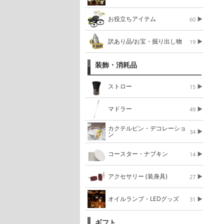
お役立ちアイテム
60
訳あり品/お宝・掘り出し物
19
装飾・消耗品
ストロー
15
マドラー
49
カクテルピン・デコレーショ
34
ン
コースター・ナプキン
14
アクセサリー (装身具)
27
オイルランプ・LEDグッズ
31
ギフト