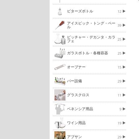
ビターズボトル
12
アイスピック・トング・ペー
39
ル
ピッチャー・デカンタ・カラ
25
フェ
ガラスボトル・各種容器
25
オープナー
15
バー設備
29
グラスクロス
11
ベネンシア用品
9
ワイン用品
19
アブサン
29