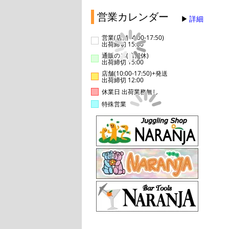
営業カレンダー
詳細
営業(店舗14:00-17:50)
出荷締切 15:00
通販のみ(店舗休)
出荷締切 15:00
店舗(10:00-17:50)+発送
出荷締切 12:00
休業日 出荷業務無し
特殊営業