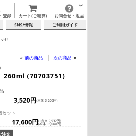
・登録
カート(ご精算)
お問合せ・返品
SNS/情報
ご利用ガイド
レッセ
ャンパングラス
前の商品
次の商品
)
ml (70703751)
品
3,520円
(本体 3,200円)
個セット
17,600円
(1点当 2,932円)
(本体 16,000円)
ご注文