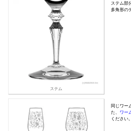
ステム部
多角形の
ステム
同じワー
た、
ワー
ください