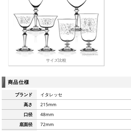
サイズ比較
商品仕様
ブランド
イタレッセ
高さ
215mm
口径
48mm
底面径
72mm