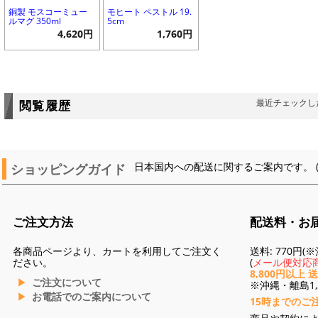
銅製 モスコーミュー
モヒート ペストル 19.
ルマグ 350ml
5cm
4,620円
1,760円
最近チェックし
閲覧履歴
ショッピングガイド
日本国内への配送に関するご案内です。 
ご注文方法
配送料・お
各商品ページより、カートを利用してご注文く
送料: 770円
ださい。
(
メール便対応商
8,800円以上 
ご注文について
※沖縄・離島1,3
お電話でのご案内について
15時までのご