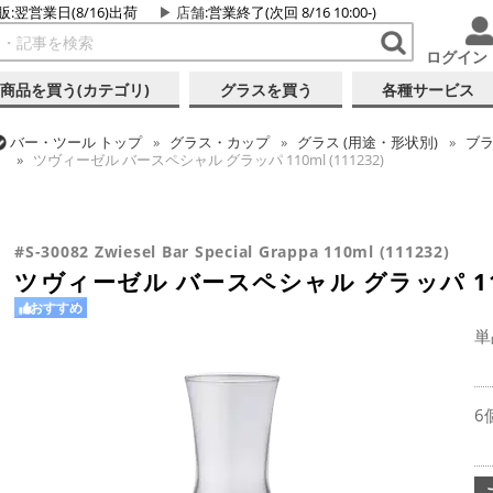
販:翌営業日(8/16)出荷
店舗
:営業終了(次回 8/16 10:00-)
ログイン
商品を買う(カテゴリ)
グラスを買う
各種サービス
バー・ツール
トップ
グラス・カップ
グラス (用途・形状別)
ブ
ツヴィーゼル バースペシャル グラッパ 110ml (111232)
バー・ツール
トップ
グラス・カップ
グラス (ブランド別)
その
バー・ツール
トップ
グラス・カップ
グラス (用途・形状別)
ス
ツヴィーゼル バースペシャル グラッパ 110ml (111232)
ツヴィーゼル バースペシャル グラッパ 110ml (111232)
#S-30082 Zwiesel Bar Special Grappa 110ml (111232)
ツヴィーゼル バースペシャル グラッパ 110m
おすすめ
単
6