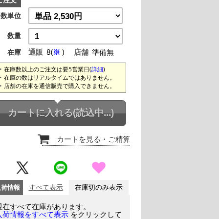
ご注文
数単位
数量
通販
8(
※
)
店舗
準備無
在庫
在庫数以上のご注文は要5営業日(
詳細
)
在庫の数はリアルタイムではありません。
店舗の在庫を通信販売で購入できません。
カートに入れる
(読込中...)
カートを見る
・ご精算
入荷情報
すべて表示
在庫切のみ表示
現在すべて在庫があります。
をクリックして
入荷情報をすべて表示