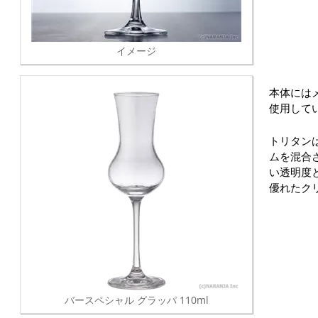
イメージ
本体には
使用して
トリタン
ムを混合
い透明度
優れたク
バースペシャル グラッパ 110ml