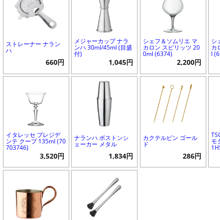
メジャーカップ ナラ
シェフ＆ソムリエ マ
シ
ストレーナー ナラン
ンハ 30ml/45ml (目盛
カロン スピリッツ 20
カ
ハ
付)
0ml (6374)
l (
660円
1,045円
2,200円
イタレッセ プレジデ
T
ナランハ ボストンシ
カクテルピン ゴール
ンテ クープ 135ml (70
モダ
ェーカー メタル
ド
703746)
1H
3,520円
1,834円
286円