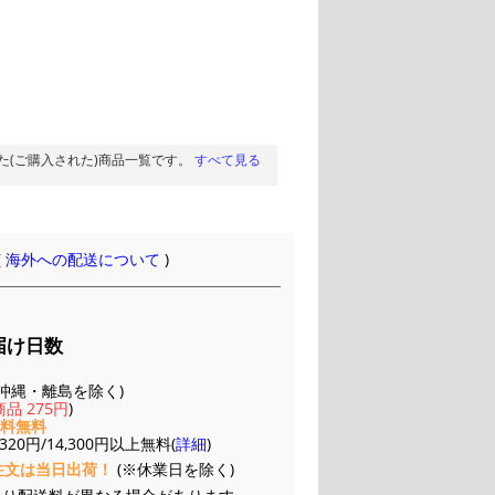
た(ご購入された)商品一覧です。
すべて見る
(
海外への配送について
)
届け日数
(※沖縄・離島を除く)
品 275円
)
送料無料
20円/14,300円以上無料(
詳細
)
注文は当日出荷！
(※休業日を除く)