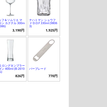
ェフ＆ソムリエ マ
ナハトマン シュウフ
ロン カクテル 300m
ァ D.O.F 330ml (9806
6386)
3)
3,190円
1,925円
SG ロングタンブラー
ン 400ml (B-2610
バーブレード
S)
826円
770円