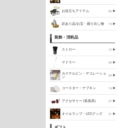
お役立ちアイテム
60
訳あり品/お宝・掘り出し物
19
装飾・消耗品
ストロー
15
マドラー
49
カクテルピン・デコレーショ
34
ン
コースター・ナプキン
14
アクセサリー (装身具)
27
オイルランプ・LEDグッズ
31
ギフト