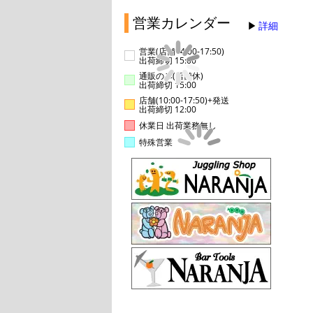
営業カレンダー
詳細
営業(店舗14:00-17:50)
出荷締切 15:00
通販のみ(店舗休)
出荷締切 15:00
店舗(10:00-17:50)+発送
出荷締切 12:00
休業日 出荷業務無し
特殊営業