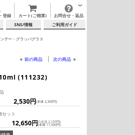
・登録
カート(ご精算)
お問合せ・返品
SNS/情報
ご利用ガイド
ランデー・グラッパグラス
他ブランド
ピリッツ・リキュール
前の商品
次の商品
l (111232)
品
2,530円
(本体 2,300円)
個セット
12,650円
(1点当 2,107円)
(本体 11,500円)