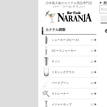
通
日本最大級のカクテル用品専門店
バー・ツール ナランハ
カクテル調製
シェーカー (3ピース)
71
2ピースシェーカー
31
ティン
22
ミキシンググラス
29
バースプーン
63
ストレーナー
49
メジャーカップ
57