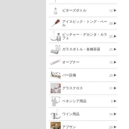
ビターズボトル
12
アイスピック・トング・ペー
39
ル
ピッチャー・デカンタ・カラ
25
フェ
ガラスボトル・各種容器
25
オープナー
15
バー設備
29
グラスクロス
11
ベネンシア用品
9
ワイン用品
19
アブサン
29