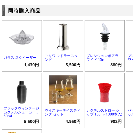
同時購入商品
ユキワ マドラースタ
プレシジョンポアラ
プ
ガラス スクイーザー
ンド
ワイド 15ml
ワイ
1,430円
5,500円
880円
ブラックヴィンテージ
ウイスキーテイスティ
カクテルストロー シ
バ
カクテルシェーカー 3
ング セット
ップ 15cm (1000本入)
ッ
50ml
5,500円
4,950円
902円