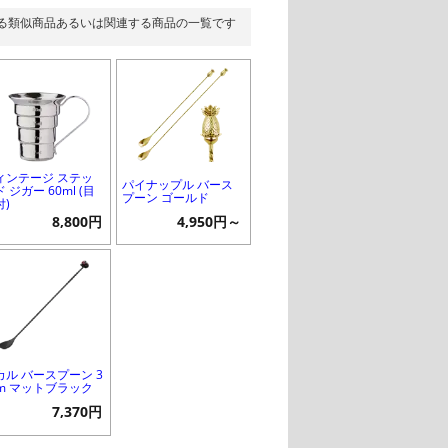
る類似商品あるいは関連する商品の一覧です
ィンテージ ステッ
パイナップル バース
 ジガー 60ml (目
プーン ゴールド
付)
8,800円
4,950円～
カル バースプーン 3
cm マットブラック
7,370円