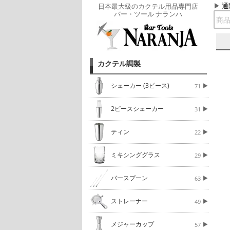
通
日本最大級のカクテル用品専門店
バー・ツール ナランハ
カクテル調製
シェーカー (3ピース)
71
2ピースシェーカー
31
ティン
22
ミキシンググラス
29
バースプーン
63
ストレーナー
49
メジャーカップ
57