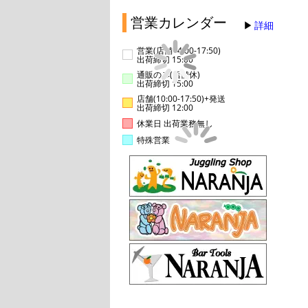
営業カレンダー
詳細
営業(店舗14:00-17:50)
出荷締切 15:00
通販のみ(店舗休)
出荷締切 15:00
店舗(10:00-17:50)+発送
出荷締切 12:00
休業日 出荷業務無し
特殊営業