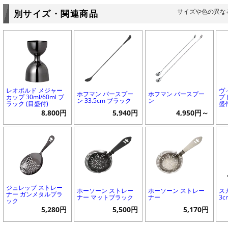
サイズや色の異な
別サイズ・関連商品
レオポルド メジャー
ヴ
ホフマン バースプー
ホフマン バースプー
カップ 30ml/60ml ブ
プド
ン 33.5cm ブラック
ン
ラック (目盛付)
盛
8,800円
5,940円
4,950円～
ジュレップ ストレー
ホーソーン ストレー
ホーソーン ストレー
ス
ナー ガンメタルブラ
ナー マットブラック
ナー
3
ック
5,280円
5,500円
5,170円