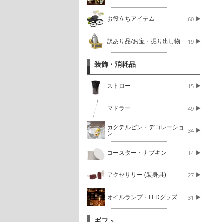
お役立ちアイテム
60
訳あり品/お宝・掘り出し物
19
装飾・消耗品
ストロー
15
マドラー
49
カクテルピン・デコレーショ
34
ン
コースター・ナプキン
14
アクセサリー (装身具)
27
オイルランプ・LEDグッズ
31
ギフト