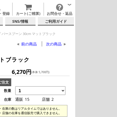
・登録
カート(ご精算)
お問合せ・返品
SNS/情報
ご利用ガイド
バースプーン 30cm マットブラック
前の商品
次の商品
ットブラック
6,270円
(本体 5,700円)
ご注文
数量
通販
15
店舗
2
在庫
在庫の数はリアルタイムではありません。
店舗の在庫を通信販売で購入できません。