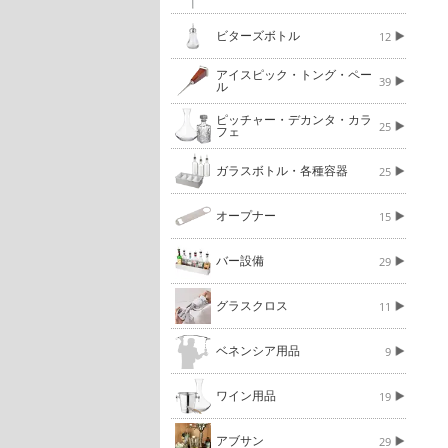
ビターズボトル
12
アイスピック・トング・ペー
39
ル
ピッチャー・デカンタ・カラ
25
フェ
ガラスボトル・各種容器
25
オープナー
15
バー設備
29
グラスクロス
11
ベネンシア用品
9
ワイン用品
19
アブサン
29