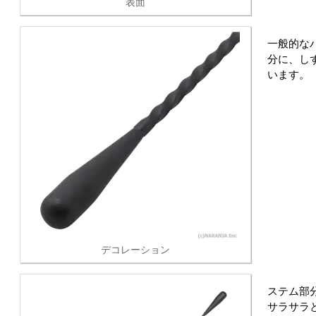
表面
一般的な
分に、し
います。
デコレーション
ステム部
サラサラ