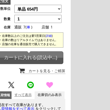
ご注文
数単位
数量
通販
7(
※
)
店舗
1
在庫
在庫数以上のご注文は要5営業日(
詳細
)
在庫の数はリアルタイムではありません。
店舗の在庫を通信販売で購入できません。
カートに入れる
(読込中...)
カートを見る
・ご精算
入荷情報
すべて表示
在庫切のみ表示
現在すべて在庫があります。
をクリックして
入荷情報をすべて表示