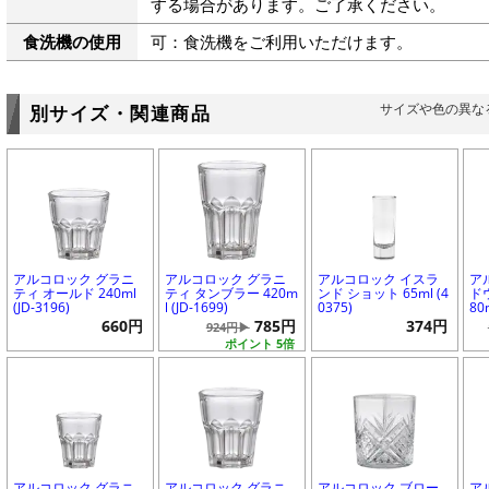
する場合があります。ご了承ください。
食洗機の使用
可：食洗機をご利用いただけます。
サイズや色の異な
別サイズ・関連商品
アルコロック グラニ
アルコロック グラニ
アルコロック イスラ
ア
ティ オールド 240ml
ティ タンブラー 420m
ンド ショット 65ml (4
ド
(JD-3196)
l (JD-1699)
0375)
80
660円
785円
374円
924円▶
ポイント 5倍
アルコロック グラニ
アルコロック グラニ
アルコロック ブロー
ア