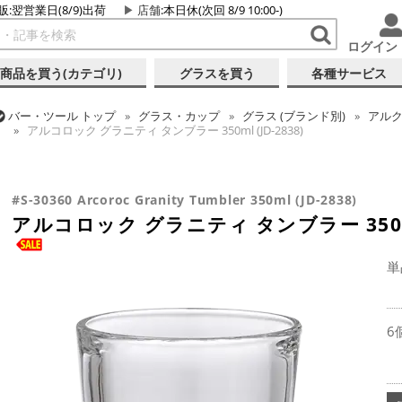
販:翌営業日(8/9)出荷
店舗
:本日休(次回 8/9 10:00-)
ログイン
商品を買う(カテゴリ)
グラスを買う
各種サービス
バー・ツール
トップ
グラス・カップ
グラス (ブランド別)
アル
アルコロック グラニティ タンブラー 350ml (JD-2838)
バー・ツール
トップ
グラス・カップ
グラス (用途・形状別)
タ
アルコロック グラニティ タンブラー 350ml (JD-2838)
#S-30360 Arcoroc Granity Tumbler 350ml (JD-2838)
アルコロック グラニティ タンブラー 350ml 
単
6