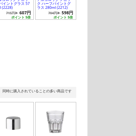
 パイントグラス 57
ク ハーフパイントグ
l (2228)
ラス 280ml (2212)
607円
598円
715円▶
704円▶
ポイント 5倍
ポイント 5倍
同時に購入されていることの多い商品です