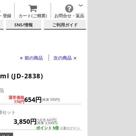
・登録
カート(ご精算)
お問合せ・返品
SNS/情報
ご利用ガイド
ク
ンブラー
前の商品
次の商品
(JD-2838)
品
通常価格
654円
(本体 595円)
770円
個セット
3,850円
(1点当 641円)
(本体 3,500円)
ポイント 5倍
※要ログイン