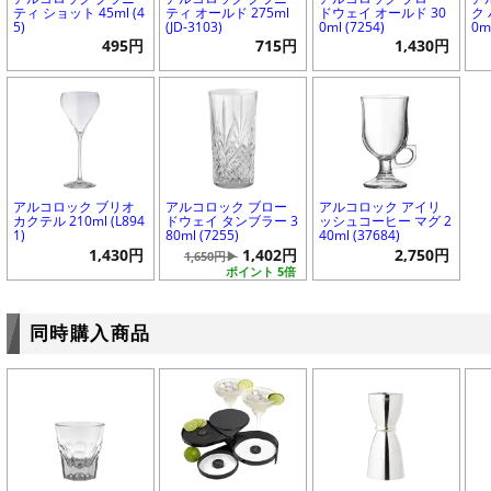
ティ ショット 45ml (4
ティ オールド 275ml
ドウェイ オールド 30
ク
5)
(JD-3103)
0ml (7254)
0m
495円
715円
1,430円
アルコロック ブリオ
アルコロック ブロー
アルコロック アイリ
カクテル 210ml (L894
ドウェイ タンブラー 3
ッシュコーヒー マグ 2
1)
80ml (7255)
40ml (37684)
1,430円
1,402円
2,750円
1,650円▶
ポイント 5倍
同時購入商品