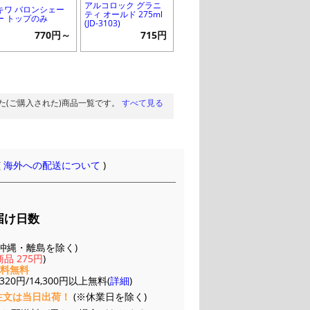
アルコロック グラニ
キワ バロンシェー
ティ オールド 275ml
ー トップのみ
(JD-3103)
770円～
715円
た(ご購入された)商品一覧です。
すべて見る
(
海外への配送について
)
届け日数
(※沖縄・離島を除く)
品 275円
)
送料無料
20円/14,300円以上無料(
詳細
)
注文は当日出荷！
(※休業日を除く)