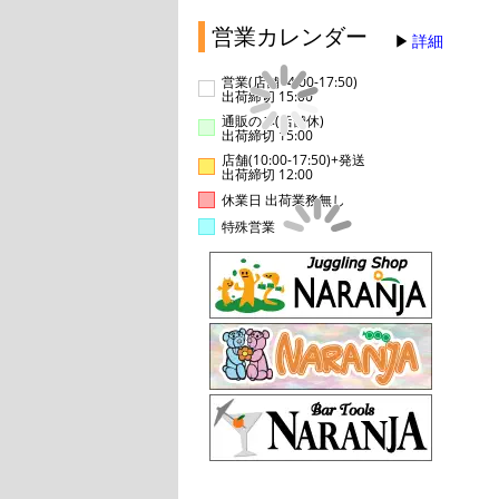
営業カレンダー
詳細
営業(店舗14:00-17:50)
出荷締切 15:00
通販のみ(店舗休)
出荷締切 15:00
店舗(10:00-17:50)+発送
出荷締切 12:00
休業日 出荷業務無し
特殊営業