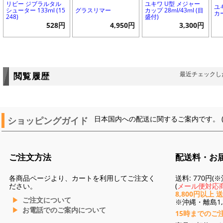
リビー ジブラルタル
ユキワ U型 メジャー
ユ
シューター 133ml (15
グラスリマー
カップ 28ml/43ml (目
カ
248)
盛付)
528円
4,950円
3,300円
最近チェックし
閲覧履歴
ショッピングガイド
日本国内への配送に関するご案内です。 
ご注文方法
配送料・お
各商品ページより、カートを利用してご注文く
送料: 770円
ださい。
(
メール便対応商
8,800円以上 
ご注文について
※沖縄・離島1,3
お電話でのご案内について
15時までのご