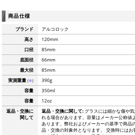
商品仕様
ブランド
アルコロック
高さ
120mm
口径
85mm
底面径
66mm
最大径
85mm
実測重量
390g
(
※
)
容量
350ml
容量
12oz
返品・交換に
返品・交換に関して:
グラスには細かな傷や気
関して
れる場合があります。容量はメーカー公称値よ
あります。弊社およびメーカーの基準で商品
品・交換の対象外となります。 交換時にはお