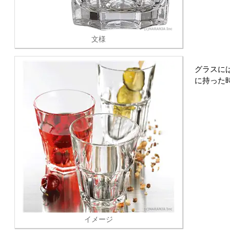
文様
グラスに
に持った
イメージ