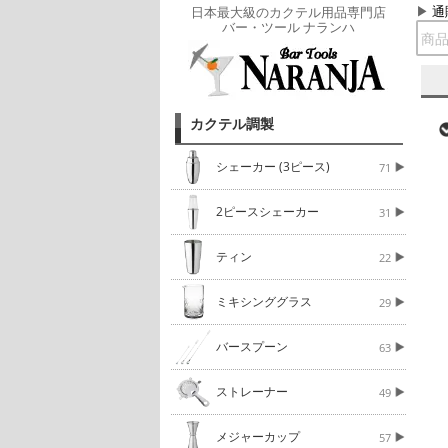
通
日本最大級のカクテル用品専門店
バー・ツール ナランハ
カクテル調製
シェーカー (3ピース)
71
2ピースシェーカー
31
ティン
22
ミキシンググラス
29
バースプーン
63
ストレーナー
49
メジャーカップ
57