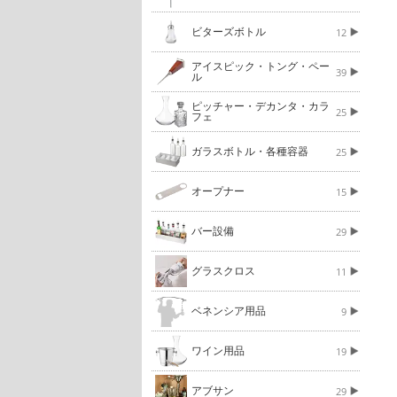
ビターズボトル
12
アイスピック・トング・ペー
39
ル
ピッチャー・デカンタ・カラ
25
フェ
ガラスボトル・各種容器
25
オープナー
15
バー設備
29
グラスクロス
11
ベネンシア用品
9
ワイン用品
19
アブサン
29