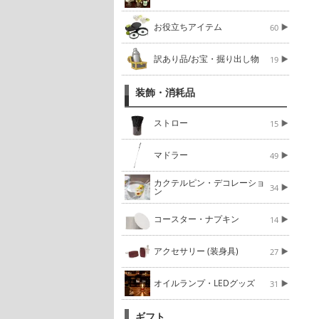
お役立ちアイテム
60
訳あり品/お宝・掘り出し物
19
装飾・消耗品
ストロー
15
マドラー
49
カクテルピン・デコレーショ
34
ン
コースター・ナプキン
14
アクセサリー (装身具)
27
オイルランプ・LEDグッズ
31
ギフト