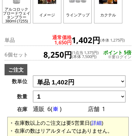
アルコロック
ブロードウェイ
イメージ
ラインアップ
カクテル
タンブラー
380ml (7255)
通常価格
1,402円
単品
(本体 1,275円)
1,650円
8,250円
ポイント 5倍
(1点当 1,375円)
6個セット
(本体 7,500円)
※要ログイン
ご注文
数単位
数量
通販
6(
※
)
店舗
1
在庫
在庫数以上のご注文は要5営業日(
詳細
)
在庫の数はリアルタイムではありません。