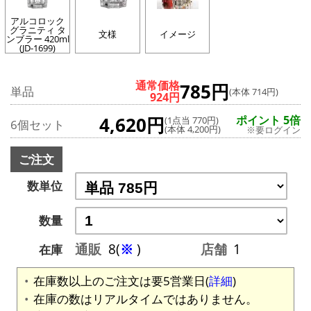
アルコロック
グラニティ タ
文様
イメージ
ンブラー 420ml
(JD-1699)
通常価格
785円
単品
(本体 714円)
924円
4,620円
ポイント 5倍
(1点当 770円)
6個セット
(本体 4,200円)
※要ログイン
ご注文
数単位
数量
通販
8(
※
)
店舗
1
在庫
在庫数以上のご注文は要5営業日(
詳細
)
在庫の数はリアルタイムではありません。