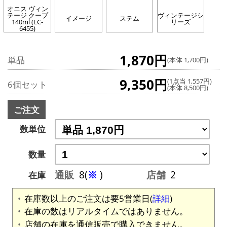
オニス ヴィン
テージ クープ
ヴィンテージシ
イメージ
ステム
140ml (LC-
リーズ
6455)
1,870円
単品
(本体 1,700円)
9,350円
(1点当 1,557円)
6個セット
(本体 8,500円)
ご注文
数単位
数量
通販
8(
※
)
店舗
2
在庫
在庫数以上のご注文は要5営業日(
詳細
)
在庫の数はリアルタイムではありません。
店舗の在庫を通信販売で購入できません。