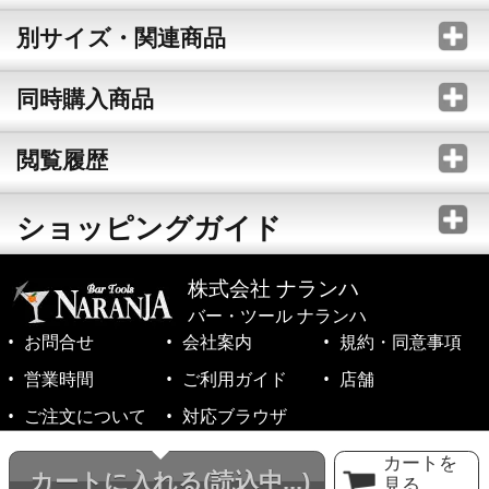
別サイズ・関連商品
同時購入商品
閲覧履歴
ショッピングガイド
株式会社 ナランハ
バー・ツール ナランハ
お問合せ
会社案内
規約・同意事項
営業時間
ご利用ガイド
店舗
ご注文について
対応ブラウザ
©1999-2026 NARANJA Inc. All Rights Reserved.
カートを
カートに入れる
(読込中...)
見る