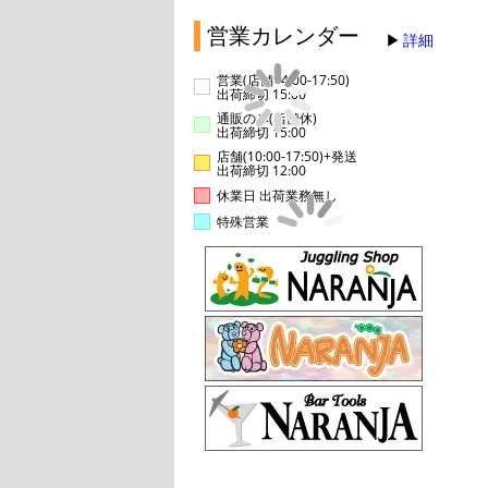
営業カレンダー
詳細
営業(店舗14:00-17:50)
出荷締切 15:00
通販のみ(店舗休)
出荷締切 15:00
店舗(10:00-17:50)+発送
出荷締切 12:00
休業日 出荷業務無し
特殊営業