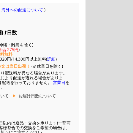
(
海外への配送について
)
届け日数
(※沖縄・離島を除く)
品 275円
)
送料無料
20円/14,300円以上無料(
詳細
)
注文は当日出荷！
(※休業日を除く)
より配送料が異なる場合があります。
他により配送が遅れる場合がありま
は配送を行っておりません。
営業日
を
い。
ついて
お届け日数について
日以内は返品・交換を承ります(一部商
お客様都合での交換をご希望の場合は、
に新たにご注文ください。