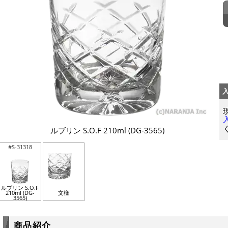
ルブリン S.O.F 210ml (DG-3565)
#S-31318
ルブリン S.O.F
210ml (DG-
文様
3565)
商品紹介