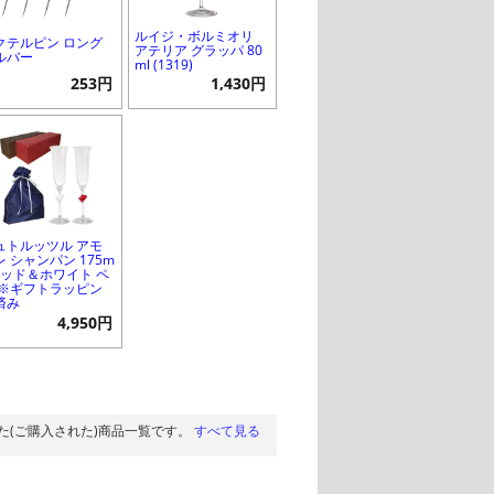
ルイジ・ボルミオリ
クテルピン ロング
アテリア グラッパ 80
ルバー
ml (1319)
253円
1,430円
ュトルッツル アモ
レ シャンパン 175m
 レッド＆ホワイト ペ
 ※ギフトラッピン
済み
4,950円
た(ご購入された)商品一覧です。
すべて見る