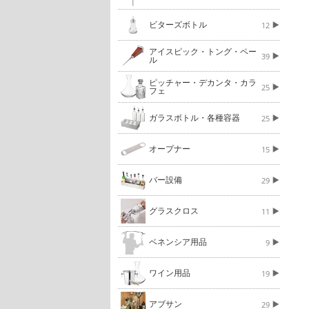
ビターズボトル
12
アイスピック・トング・ペー
39
ル
ピッチャー・デカンタ・カラ
25
フェ
ガラスボトル・各種容器
25
オープナー
15
バー設備
29
グラスクロス
11
ベネンシア用品
9
ワイン用品
19
アブサン
29