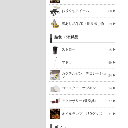
お役立ちアイテム
60
訳あり品/お宝・掘り出し物
19
装飾・消耗品
ストロー
15
マドラー
49
カクテルピン・デコレーショ
34
ン
コースター・ナプキン
14
アクセサリー (装身具)
27
オイルランプ・LEDグッズ
31
ギフト