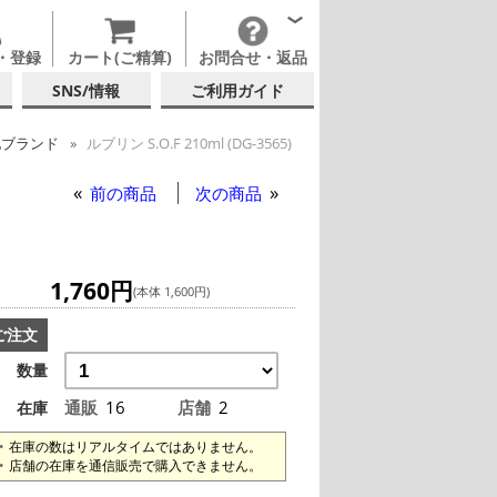
・登録
カート(ご精算)
お問合せ・返品
SNS/情報
ご利用ガイド
他ブランド
ルブリン S.O.F 210ml (DG-3565)
ックグラス
ルブリン S.O.F 210ml (DG-3565)
前の商品
次の商品
1,760円
(本体 1,600円)
ご注文
数量
通販
16
店舗
2
在庫
在庫の数はリアルタイムではありません。
店舗の在庫を通信販売で購入できません。