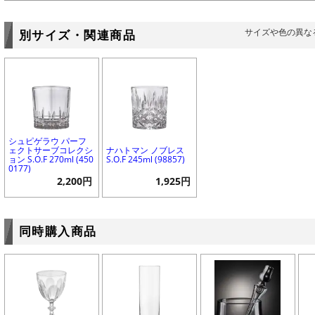
サイズや色の異な
別サイズ・関連商品
シュピゲラウ パーフ
ェクトサーブコレクシ
ナハトマン ノブレス
ョン S.O.F 270ml (450
S.O.F 245ml (98857)
0177)
2,200円
1,925円
同時購入商品