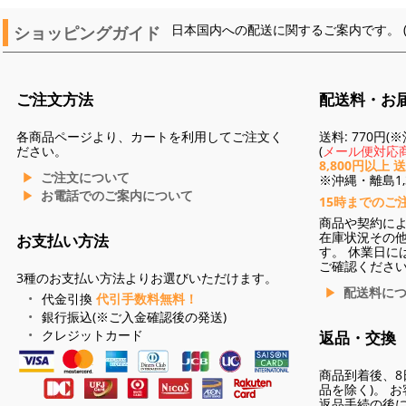
ショッピングガイド
日本国内への配送に関するご案内です。 
ご注文方法
配送料・お
各商品ページより、カートを利用してご注文く
送料: 770円
ださい。
(
メール便対応商
8,800円以上 
ご注文について
※沖縄・離島1,3
お電話でのご案内について
15時までのご
商品や契約に
在庫状況その
お支払い方法
す。 休業日に
ご確認くださ
3種のお支払い方法よりお選びいただけます。
配送料に
代金引換
代引手数料無料！
銀行振込(※ご入金確認後の発送)
クレジットカード
返品・交換
商品到着後、8
品を除く)。 
返品手続の後