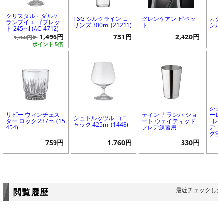
クリスタル・ダルク
TSG シルクライン コ
グレンケアン ピペッ
カ
ランブイエ ゴブレッ
リンズ 300ml (21211)
ト
シ
ト 245ml (AC-4712)
1,496円
731円
2,420円
1,760円▶
ポイント 5倍
シ
リビー ウィンチェス
ティン ナランハ ショ
ー
シュトルッツル コニ
ター ロック 237ml (15
ート ウェイティッド
l
ャック 425ml (1448)
454)
フレア練習用
ア
グ
759円
1,760円
330円
最近チェックし
閲覧履歴