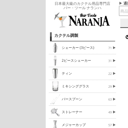
通
日本最大級のカクテル用品専門店
バー・ツール ナランハ
カクテル調製
シェーカー (3ピース)
71
2ピースシェーカー
31
ティン
22
ミキシンググラス
29
バースプーン
63
ストレーナー
49
メジャーカップ
57