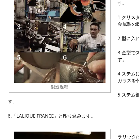
す。
1.クリス
金属製の吹
2.型に
3.金型
す。
4.ステ
ガラスを
製造過程
5.ステ
す。
6.「LALIQUE FRANCE」と彫り込みます。
ラリック