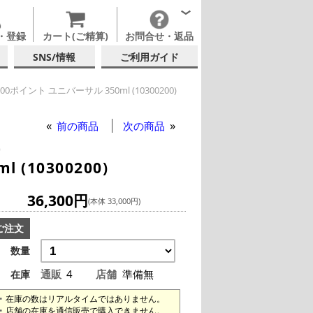
・登録
カート(ご精算)
お問合せ・返品
SNS/情報
ご利用ガイド
0ポイント ユニバーサル 350ml (10300200)
ック
イングラス
前の商品
次の商品
)
(10300200)
36,300円
(本体 33,000円)
ご注文
数量
通販
4
店舗
準備無
在庫
在庫の数はリアルタイムではありません。
店舗の在庫を通信販売で購入できません。