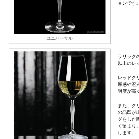
ョンです
ユニバーサル
ラリック
以上のレ
レッドク
厚感や澄
明度が高
また、ク
の凸凹が
グをした
く留まり
します。