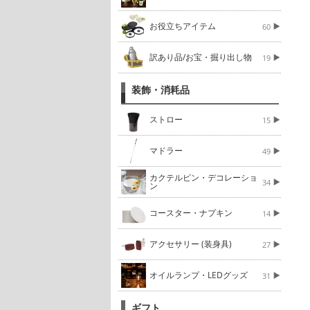
お役立ちアイテム
60
訳あり品/お宝・掘り出し物
19
装飾・消耗品
ストロー
15
マドラー
49
カクテルピン・デコレーショ
34
ン
コースター・ナプキン
14
アクセサリー (装身具)
27
オイルランプ・LEDグッズ
31
ギフト