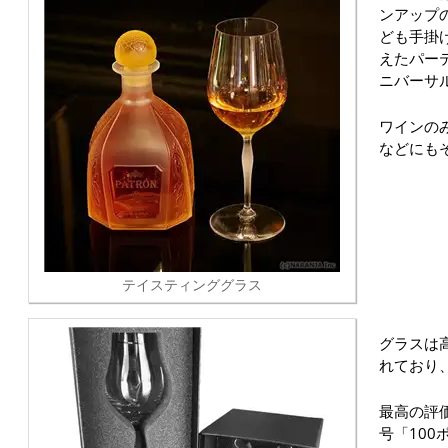
ンアップ
ども手掛
えたパーテ
ニバーサ
ワインの
などにも
テイスティンググラス
グラスは
れており
最高の評
号「10