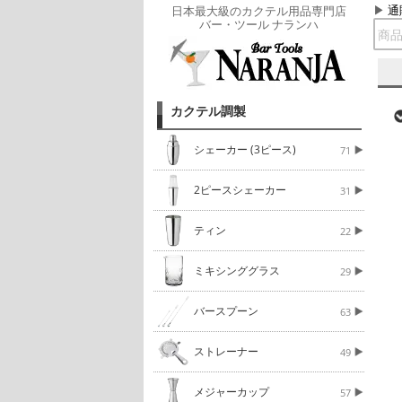
通
日本最大級のカクテル用品専門店
バー・ツール ナランハ
カクテル調製
シェーカー (3ピース)
71
2ピースシェーカー
31
ティン
22
ミキシンググラス
29
バースプーン
63
ストレーナー
49
メジャーカップ
57