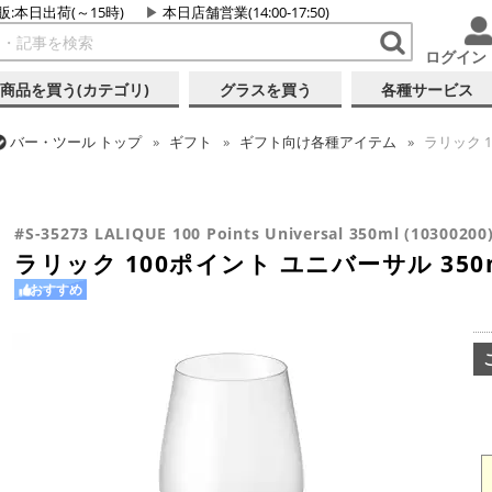
販:本日出荷(～15時)
本日店舗営業(14:00-17:50)
ログイン
商品を買う(カテゴリ)
グラスを買う
各種サービス
バー・ツール
トップ
ギフト
ギフト向け各種アイテム
ラリック 10
バー・ツール
トップ
グラス・カップ
グラス (ブランド別)
ラリ
バー・ツール
トップ
グラス・カップ
グラス (用途・形状別)
ワ
ラリック 100ポイント ユニバーサル 350ml (10300200)
ラリック 100ポイント ユニバーサル 350ml (10300200)
#S-35273 LALIQUE 100 Points Universal 350ml (10300200
ラリック 100ポイント ユニバーサル 350ml 
おすすめ