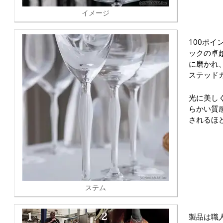
イメージ
100ポ
ックの卓
に磨かれ
ステッド
光に美し
らかい質
されるほ
ステム
製品は職