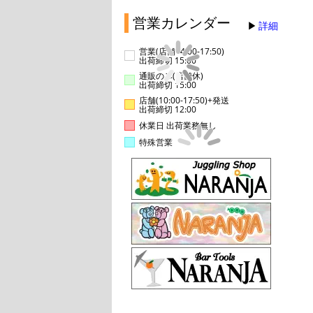
営業カレンダー
詳細
営業(店舗14:00-17:50)
出荷締切 15:00
通販のみ(店舗休)
出荷締切 15:00
店舗(10:00-17:50)+発送
出荷締切 12:00
休業日 出荷業務無し
特殊営業