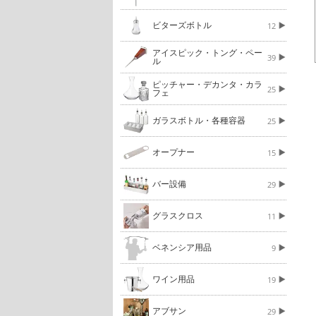
ビターズボトル
12
アイスピック・トング・ペー
39
ル
ピッチャー・デカンタ・カラ
25
フェ
ガラスボトル・各種容器
25
オープナー
15
バー設備
29
グラスクロス
11
ベネンシア用品
9
ワイン用品
19
アブサン
29