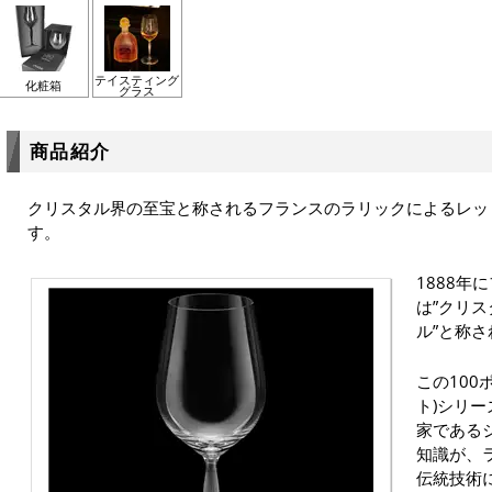
テイスティング
化粧箱
グラス
商品紹介
クリスタル界の至宝と称されるフランスのラリックによるレッ
す。
1888年
は”クリ
ル”と称
この100
ト)シリ
家である
知識が、
伝統技術