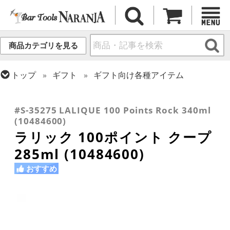
商品カテゴリを見る
トップ
ギフト
ギフト向け各種アイテム
トップ
グラス・カップ
グラス (ブランド別)
トップ
グラス・カップ
グラス (用途・形状別)
トップ
グラス・カップ
グラス (用途・形状別)
ラリック
シャンパングラス
カクテルグラス (200ml以上)
#S-35275 LALIQUE 100 Points Rock 340ml
(10484600)
ラリック 100ポイント クープ
285ml (10484600)
おすすめ