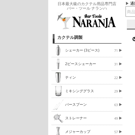
通
日本最大級のカクテル用品専門店
バー・ツール ナランハ
カクテル調製
シェーカー (3ピース)
71
2ピースシェーカー
31
ティン
22
ミキシンググラス
29
バースプーン
63
ストレーナー
49
メジャーカップ
57