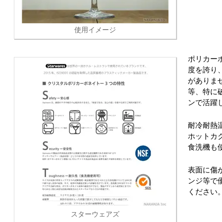
使用イメージ
ポリカー
度を誇り
がありま
等、特に
ンで活躍
耐冷耐熱温
ホットカ
食洗機も
表面に傷
ンジ等で
ください
スターウェアズ