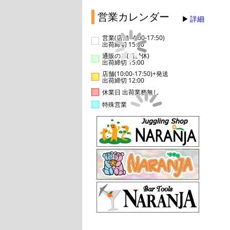
営業カレンダー
詳細
営業(店舗14:00-17:50)
出荷締切 15:00
通販のみ(店舗休)
出荷締切 15:00
店舗(10:00-17:50)+発送
出荷締切 12:00
休業日 出荷業務無し
特殊営業