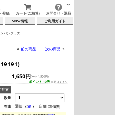
・登録
カート(ご精算)
お問合せ・返品
SNS/情報
ご利用ガイド
ャンパングラス
ーウェアズ
前の商品
次の商品
9191)
1,650円
(本体 1,500円)
ポイント 10倍
※要ログイン
ご注文
数量
通販
8(
※
)
店舗
準備無
在庫