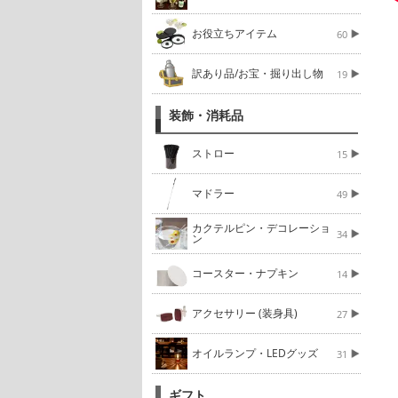
お役立ちアイテム
60
訳あり品/お宝・掘り出し物
19
装飾・消耗品
ストロー
15
マドラー
49
カクテルピン・デコレーショ
34
ン
コースター・ナプキン
14
アクセサリー (装身具)
27
オイルランプ・LEDグッズ
31
ギフト