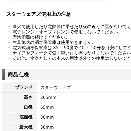
スターウェアズ使用上の注意
直火で使用したり電熱器に乗せたり火の近くに置かないでく
電子レンジ・オーブンレンジで使用しないでください。
煮沸消毒は避けてください。
生蒸気式の消毒保管庫は使用できません。
電気式消毒保管庫は 85～ 90度で 40 ～ 50分を目安にし
ナイフやフォークで強く突いたり擦ったりしないでください
その他、食器としての本来の用途以外での使用はしないでく
商品仕様
ブランド
スターウェアズ
高さ
265mm
口径
65mm
底面径
80mm
最大径
80mm