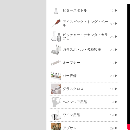
ビターズボトル
12
アイスピック・トング・ペー
39
ル
ピッチャー・デカンタ・カラ
25
フェ
ガラスボトル・各種容器
25
オープナー
15
バー設備
29
グラスクロス
11
ベネンシア用品
9
ワイン用品
19
アブサン
29