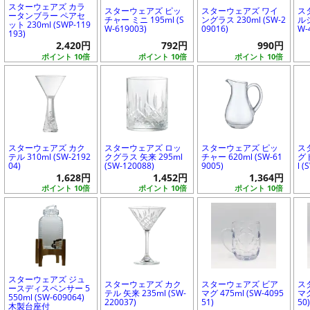
スターウェアズ カラ
スターウェアズ ピッ
スターウェアズ ワイ
ス
ータンブラー ペアセ
チャー ミニ 195ml (S
ングラス 230ml (SW-2
ルジ
ット 230ml (SWP-119
W-619003)
09016)
W-
193)
2,420円
792円
990円
ポイント 10倍
ポイント 10倍
ポイント 10倍
スターウェアズ カク
スターウェアズ ロッ
スターウェアズ ピッ
ス
テル 310ml (SW-2192
クグラス 矢来 295ml
チャー 620ml (SW-61
グ
04)
(SW-120088)
9005)
l 
1,628円
1,452円
1,364円
ポイント 10倍
ポイント 10倍
ポイント 10倍
スターウェアズ ジュ
スターウェアズ カク
スターウェアズ ビア
ス
ースディスペンサー 5
テル 矢来 235ml (SW-
マグ 475ml (SW-4095
マグ
550ml (SW-609064)
220037)
51)
50
木製台座付