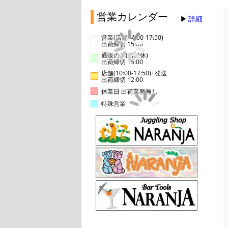
営業カレンダー
詳細
営業(店舗14:00-17:50)
出荷締切 15:00
通販のみ(店舗休)
出荷締切 15:00
店舗(10:00-17:50)+発送
出荷締切 12:00
休業日 出荷業務無し
特殊営業