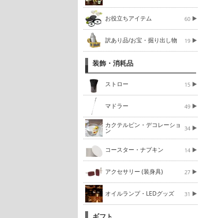
お役立ちアイテム
60
訳あり品/お宝・掘り出し物
19
装飾・消耗品
ストロー
15
マドラー
49
カクテルピン・デコレーショ
34
ン
コースター・ナプキン
14
アクセサリー (装身具)
27
オイルランプ・LEDグッズ
31
ギフト