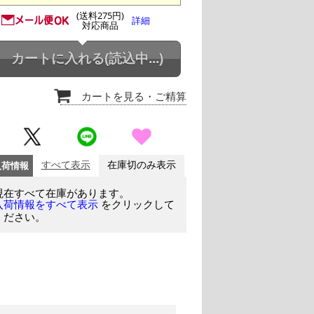
(送料275円)
詳細
対応商品
カートに入れる
(読込中...)
カートを見る
・ご精算
入荷情報
すべて表示
在庫切のみ表示
現在すべて在庫があります。
をクリックして
入荷情報をすべて表示
ください。