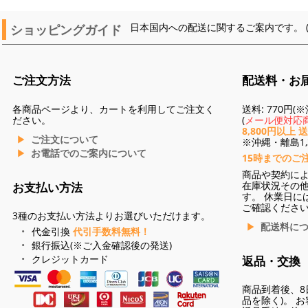
ショッピングガイド
日本国内への配送に関するご案内です。 
ご注文方法
配送料・お
各商品ページより、カートを利用してご注文く
送料: 770円
ださい。
(
メール便対応商
8,800円以上 
ご注文について
※沖縄・離島1,3
お電話でのご案内について
15時までのご
商品や契約に
在庫状況その
お支払い方法
す。 休業日に
ご確認くださ
3種のお支払い方法よりお選びいただけます。
配送料に
代金引換
代引手数料無料！
銀行振込(※ご入金確認後の発送)
クレジットカード
返品・交換
商品到着後、8
品を除く)。 