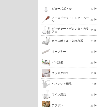
ビターズボトル
12
アイスピック・トング・ペー
39
ル
ピッチャー・デカンタ・カラ
25
フェ
ガラスボトル・各種容器
25
オープナー
15
バー設備
29
グラスクロス
11
ベネンシア用品
9
ワイン用品
19
アブサン
29