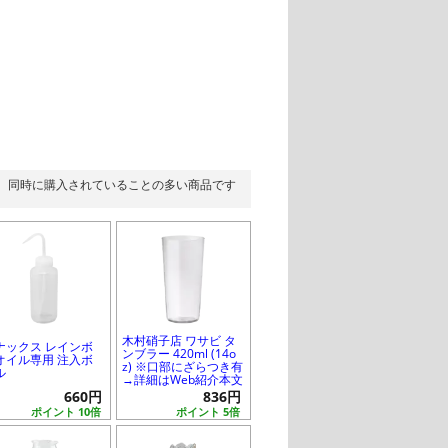
同時に購入されていることの多い商品です
木村硝子店 ワサビ タ
ナックス レインボ
ンブラー 420ml (14o
オイル専用 注入ボ
z) ※口部にざらつき有
ル
→詳細はWeb紹介本文
660円
836円
ポイント 10倍
ポイント 5倍