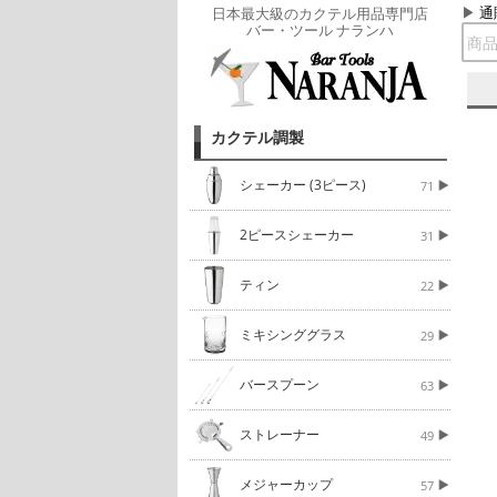
通
日本最大級のカクテル用品専門店
バー・ツール ナランハ
カクテル調製
シェーカー (3ピース)
71
2ピースシェーカー
31
ティン
22
ミキシンググラス
29
バースプーン
63
ストレーナー
49
メジャーカップ
57