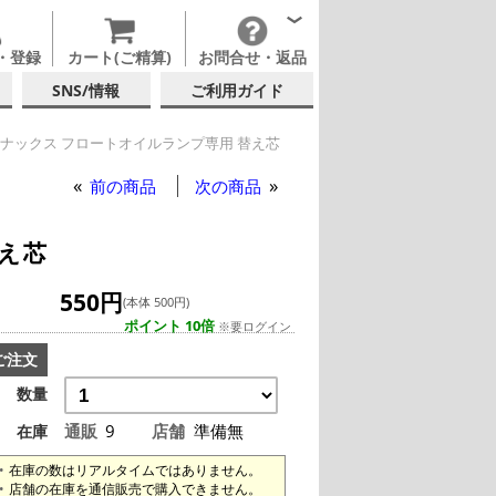
・登録
カート(ご精算)
お問合せ・返品
SNS/情報
ご利用ガイド
ナックス フロートオイルランプ専用 替え芯
前の商品
次の商品
え芯
550円
(本体 500円)
ポイント 10倍
※要ログイン
ご注文
数量
通販
9
店舗
準備無
在庫
在庫の数はリアルタイムではありません。
店舗の在庫を通信販売で購入できません。