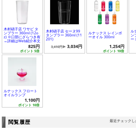
木村硝子店 ワサビ タ
木村硝子店 セーヌ99
ル
ンブラー 360ml (12o
ルナックス レインボ
タンブラー 360ml (11
ン
z) ※口部にざらつき有
ーオイル 300ml
201)
ー
→詳細はWeb紹介本文
825円
3,034円
1,254円
3,410円▶
ポイント 5倍
ポイント 10倍
ルナックス フロート
オイルランプ
1,100円
ポイント 10倍
最近チェックし
閲覧履歴