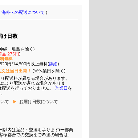
(
海外への配送について
)
届け日数
(※沖縄・離島を除く)
品 275円
)
送料無料
20円/14,300円以上無料(
詳細
)
注文は当日出荷！
(※休業日を除く)
より配送料が異なる場合があります。
他により配送が遅れる場合がありま
は配送を行っておりません。
営業日
を
い。
ついて
お届け日数について
日以内は返品・交換を承ります(一部商
お客様都合での交換をご希望の場合は、