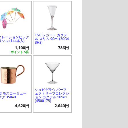
TSG レガート カクテ
コレーションピック
ル スリム 90ml (30G4
ソル (144本入)
3HS)
1,100円
786円
ポイント 5倍
シュピゲラウ パーフ
製 モスコーミュー
ェクトサーブコレクシ
グ 350ml
ョン カクテル 165ml
(4500175)
4,620円
2,640円