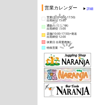
営業カレンダー
詳細
営業(店舗14:00-17:50)
出荷締切 15:00
通販のみ(店舗休)
出荷締切 15:00
店舗(10:00-17:50)+発送
出荷締切 12:00
休業日 出荷業務無し
特殊営業