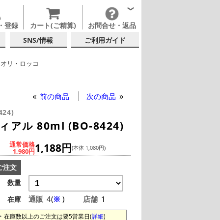
・登録
カート(ご精算)
お問合せ・返品
SNS/情報
ご利用ガイド
ミオリ・ロッコ
テルグラス (~139ml)
テルグラス (全サイズ)
前の商品
次の商品
424)
 80ml (BO-8424)
通常価格
1,188円
(本体 1,080円)
1,980円
ご注文
数量
通販
4(
※
)
店舗
1
在庫
在庫数以上のご注文は要5営業日(
詳細
)