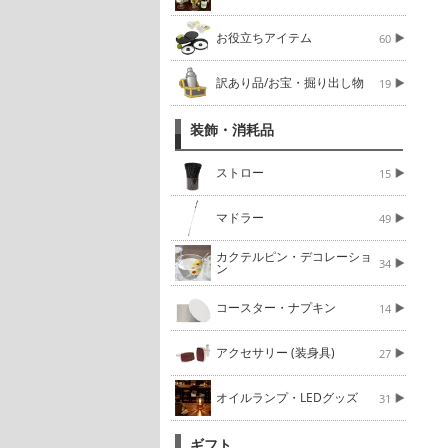
お役立ちアイテム
60
訳あり品/お宝・掘り出し物
19
装飾・消耗品
ストロー
15
マドラー
49
カクテルピン・デコレーショ
34
ン
コースター・ナプキン
14
アクセサリー (装身具)
27
オイルランプ・LEDグッズ
31
ギフト