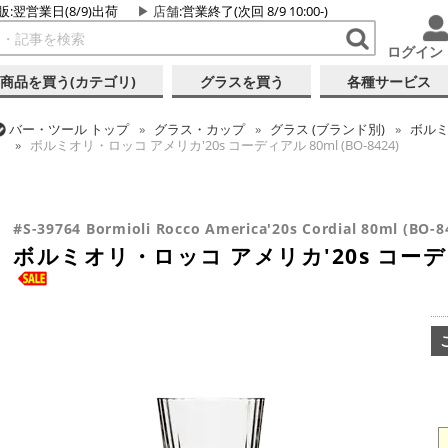
販:翌営業日(8/9)出荷
店舗
:営業終了(次回 8/9 10:00-)
ログイン
商品を買う(カテゴリ)
グラスを買う
各種サービス
バー・ツール
トップ
グラス・カップ
グラス (ブランド別)
ボル
ボルミオリ・ロッコ アメリカ'20s コーディアル 80ml (BO-8424)
バー・ツール
トップ
グラス・カップ
グラス (用途・形状別)
カク
バー・ツール
トップ
グラス・カップ
グラス (用途・形状別)
カク
ボルミオリ・ロッコ アメリカ'20s コーディアル 80ml (BO-8424)
ボルミオリ・ロッコ アメリカ'20s コーディアル 80ml (BO-8424)
#S-39764 Bormioli Rocco America'20s Cordial 80ml (BO-8
ボルミオリ・ロッコ アメリカ'20s コーディアル