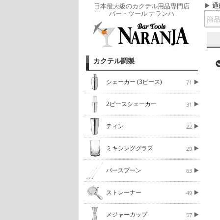
通
日本最大級のカクテル用品専門店
バー・ツール ナランハ
カクテル調製
シェーカー (3ピース)
71
2ピースシェーカー
31
ティン
22
ミキシンググラス
29
バースプーン
63
ストレーナー
49
メジャーカップ
57