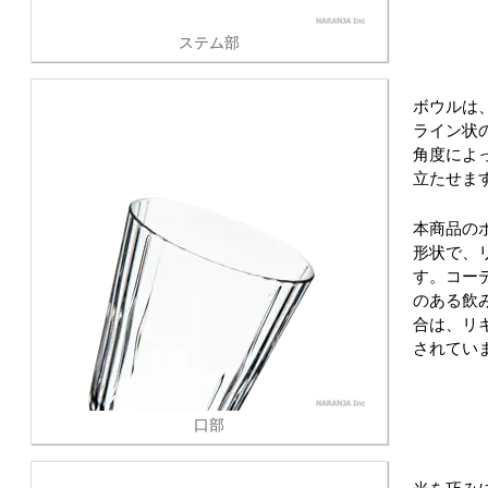
ステム部
ボウルは
ライン状
角度によ
立たせま
本商品の
形状で、
す。コー
のある飲
合は、リ
されてい
口部
光を巧み