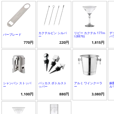
カクテルピン シルバ
リビー カクテル 177m
デ
バーブレード
ー
l (8876)
パラ
770円
220円
1,815円
シャンパン ストッパ
バッカス ボトルスト
アルミ ワインクーラ
銅
ー
ッパー
ー
ルマ
1,100円
880円
3,080円