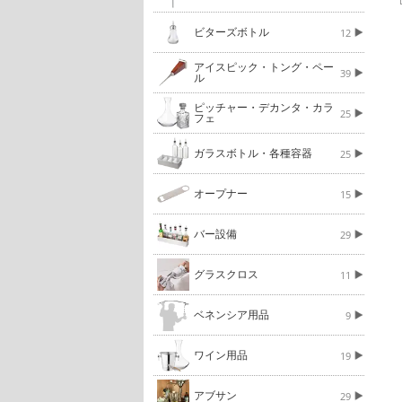
ビターズボトル
12
アイスピック・トング・ペー
39
ル
ピッチャー・デカンタ・カラ
25
フェ
ガラスボトル・各種容器
25
オープナー
15
バー設備
29
グラスクロス
11
ベネンシア用品
9
ワイン用品
19
アブサン
29