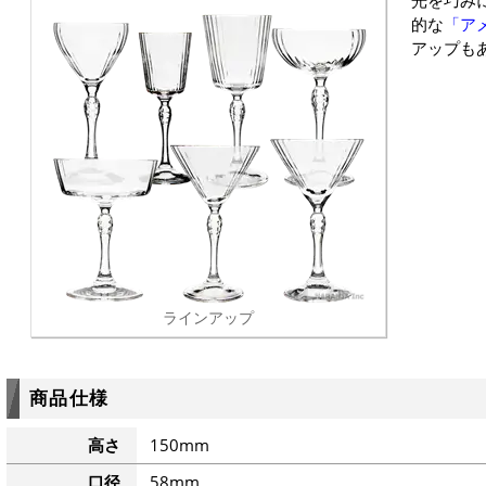
的な
「アメ
アップも
ラインアップ
商品仕様
高さ
150mm
口径
58mm