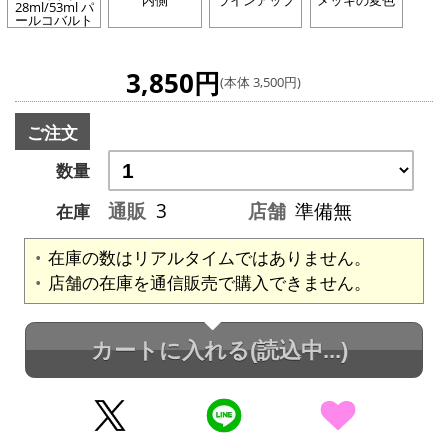
内側
ラインアップ
メッキの変色
28ml/53ml パ
ールコバルト
3,850円
(本体 3,500円)
ご注文
数量
通販
3
店舗
準備無
在庫
在庫の数はリアルタイムではありません。
店舗の在庫を通信販売で購入できません。
カートに入れる
(読込中...)