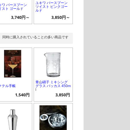
ユキワ バースプーン
キワ バースプーン
ツイスト ピンクゴー
イスト ゴールド
ルド
3,740円～
3,850円～
同時に購入されていることの多い商品です
青山硝子 ミキシング
クテル手帳
グラス バッカス 450m
l
1,540円
3,850円