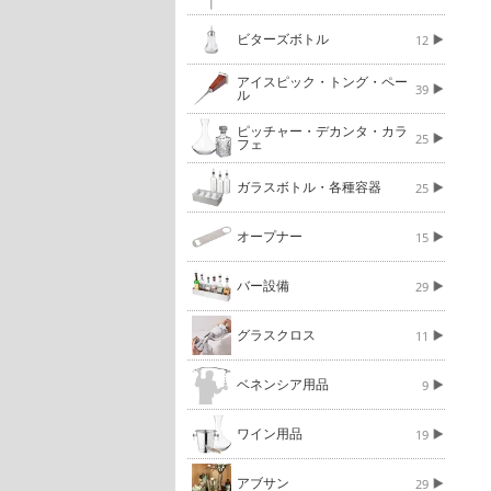
ビターズボトル
12
アイスピック・トング・ペー
39
ル
ピッチャー・デカンタ・カラ
25
フェ
ガラスボトル・各種容器
25
オープナー
15
バー設備
29
グラスクロス
11
ベネンシア用品
9
ワイン用品
19
アブサン
29