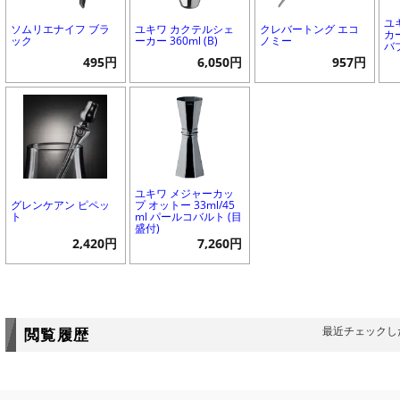
ユ
ソムリエナイフ ブラ
ユキワ カクテルシェ
クレバートング エコ
カー
ック
ーカー 360ml (B)
ノミー
バブ
495円
6,050円
957円
ユキワ メジャーカッ
グレンケアン ピペッ
プ オットー 33ml/45
ト
ml パールコバルト (目
盛付)
2,420円
7,260円
最近チェックし
閲覧履歴