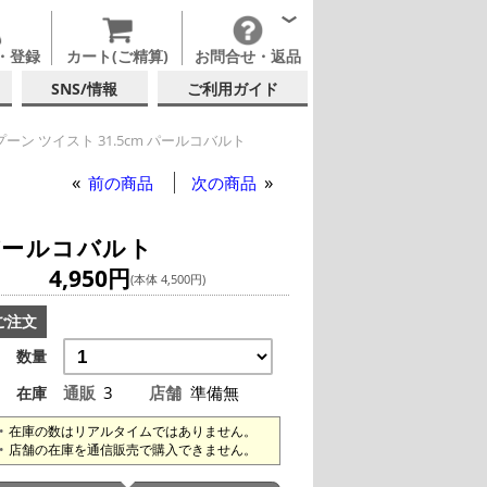
・登録
カート(ご精算)
お問合せ・返品
SNS/情報
ご利用ガイド
ーン ツイスト 31.5cm パールコバルト
前の商品
次の商品
 パールコバルト
4,950円
(本体 4,500円)
ご注文
数量
通販
3
店舗
準備無
在庫
在庫の数はリアルタイムではありません。
店舗の在庫を通信販売で購入できません。