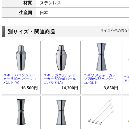
材質
ステンレス
生産国
日本
サイズや色の異な
別サイズ・関連商品
ユキワ バロンシェー
ユキワ カクテルシェ
ユキワ メジャーカッ
ユ
カー 510ml パールコ
ーカー 500ml パール
プ 28ml/53ml パール
ア
バルト (A)
コバルト (A)
コバルト
16,500円
14,300円
3,850円