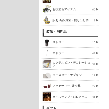
お役立ちアイテム
60
訳あり品/お宝・掘り出し物
19
装飾・消耗品
ストロー
15
マドラー
49
カクテルピン・デコレーショ
34
ン
コースター・ナプキン
14
アクセサリー (装身具)
27
オイルランプ・LEDグッズ
31
ギフト