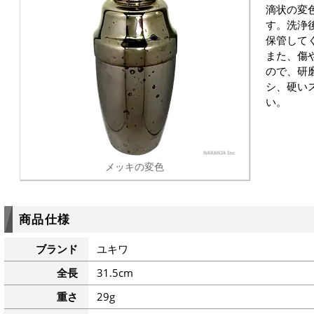
滴状の変
す。洗浄
保管して
また、傷
ので、研
シ、硬い
い。
メッキの変色
商品仕様
ブランド
ユキワ
全長
31.5cm
重さ
29g