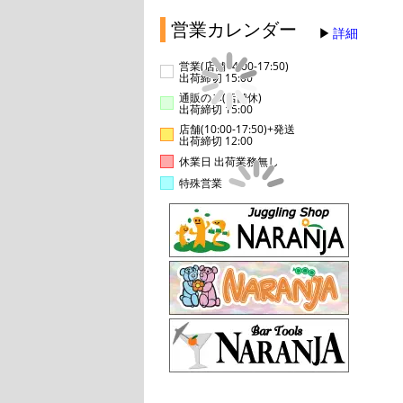
営業カレンダー
詳細
営業(店舗14:00-17:50)
出荷締切 15:00
通販のみ(店舗休)
出荷締切 15:00
店舗(10:00-17:50)+発送
出荷締切 12:00
休業日 出荷業務無し
特殊営業