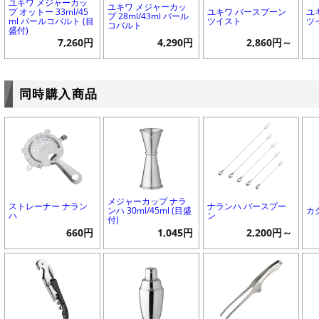
ユキワ メジャーカッ
ユキワ メジャーカッ
プ オットー 33ml/45
ユキワ バースプーン
ユ
プ 28ml/43ml パール
ml パールコバルト (目
ツイスト
ツ
コバルト
盛付)
7,260円
4,290円
2,860円～
同時購入商品
メジャーカップ ナラ
ストレーナー ナラン
ナランハ バースプー
ンハ 30ml/45ml (目盛
カ
ハ
ン
付)
660円
1,045円
2,200円～