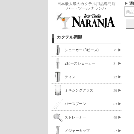
通
日本最大級のカクテル用品専門店
バー・ツール ナランハ
カクテル調製
シェーカー (3ピース)
71
2ピースシェーカー
31
ティン
22
ミキシンググラス
29
バースプーン
63
ストレーナー
49
メジャーカップ
57