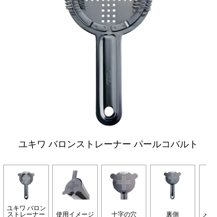
ユキワ バロンストレーナー パールコバルト
ユキワ バロン
ストレーナー
使用イメージ
十字の穴
裏側
メッ